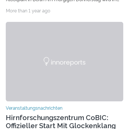
Haus am Kleistpark, Berlin-Schöneberg, die Ausstellung
More than 1 year ago
„Microverse“ mit Arbeiten der Fotografin Kathrin
Linkersdorff eröffnet. Die gezeigten Fotografien sind
Momentaufnahmen, die den Verfallsprozess von
Pflanzen festhalten. Die Künstlerin setzt in den
großformatigen Bildern die Schönheit, das Werden und
Vergehen der Natur künstlerisch wirkungsvoll in Szene.
Künstlerisch-wissenschaftliche Kollaboration im HU-
Labor für Mikrobiologie Für das Projekt „Microverse“ hat
Kathrin Linkersdorff gemeinsam mit der Mikrobiologin
Prof. Dr. Regine Hengge vom…
Veranstaltungsnachrichten
Hirnforschungszentrum CoBIC:
Offizieller Start Mit Glockenklang