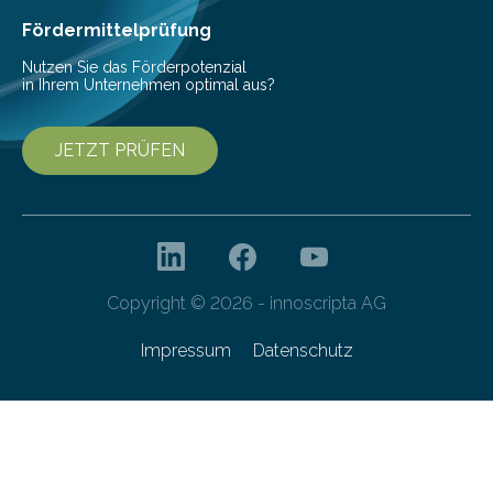
bis 16:00 Uhr, ein virtuelles Partnering Event zum
Fördermittelprüfung
Forschungsprogramm „Datenrekonstruktion…
Nutzen Sie das Förderpotenzial
in Ihrem Unternehmen optimal aus?
JETZT PRÜFEN
Copyright © 2026 - innoscripta AG
Impressum
Datenschutz