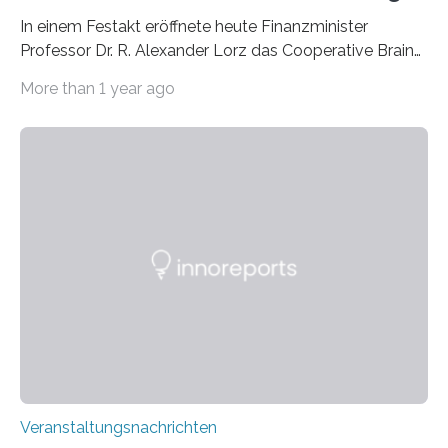
In einem Festakt eröffnete heute Finanzminister
Professor Dr. R. Alexander Lorz das Cooperative Brain
Imaging Center (CoBIC) auf dem Campus Niederrad
More than 1 year ago
der Goethe-Universität Frankfurt. Das CoBIC ist eine
Kooperation der Goethe-Universität, des Max-Planck-
Instituts für empirische Ästhetik sowie des Ernst
Strüngmann Instituts. Es bietet den Forschenden
direkten Zugang zu einer Vielzahl hochmoderner
Spitzentechnologien, mit der die Funktionsweise des
Gehirns besser verstanden und innovative Therapien
für neurologische und psychiatrische Erkrankungen
entwickelt werden können. Die hochmodernen Geräte
sind eingebaut, die Büros sind eingerichtet…
Veranstaltungsnachrichten