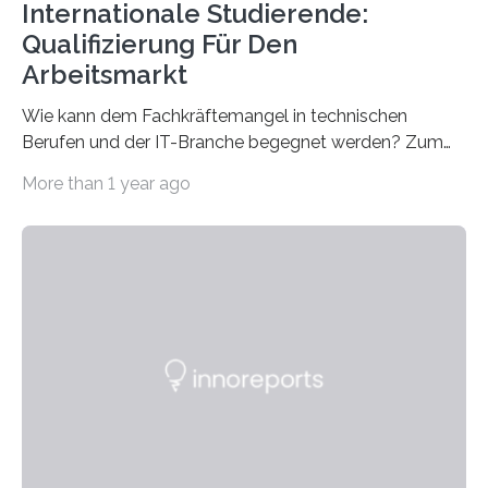
Internationale Studierende:
Qualifizierung Für Den
Arbeitsmarkt
Wie kann dem Fachkräftemangel in technischen
Berufen und der IT-Branche begegnet werden? Zum
Beispiel durch internationale Studierende, die an der
More than 1 year ago
Universität des Saarlandes und der Hochschule für
Technik und Wirtschaft des Saarlandes (htw saar) in
den MINT-Fächern ausgebildet werden und im
Anschluss in den hiesigen Arbeitsmarkt integriert
werden. Damit dies künftig noch besser gelingt, fördert
der Deutsche Akademische Austauschdienst beide
saarländischen Hochschulen im Gemeinschaftsprojekt
„QUAZAR“ mit insgesamt 1,15 Millionen Euro über vier
Jahre. Die Auftaktveranstaltung für das Förderprojekt
findet am…