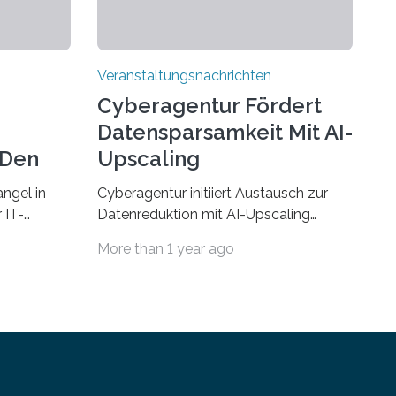
Veranstaltungsnachrichten
Cyberagentur Fördert
Datensparsamkeit Mit AI-
 Den
Upscaling
ngel in
Cyberagentur initiiert Austausch zur
 IT-
Datenreduktion mit AI-Upscaling
? Zum
Partnering Event zum
More than 1 year ago
Forschungsprogramm DDK –
rsität des
Vernetzung für innovative
ule für
DatenverarbeitungDie Agentur für
 Saarlandes
Innovation in der Cybersicherheit
ern
GmbH (Cyberagentur) lädt zum
Anschluss
virtuellen Partnering Event des
integriert
Forschungsprogramms DDK ein. Im