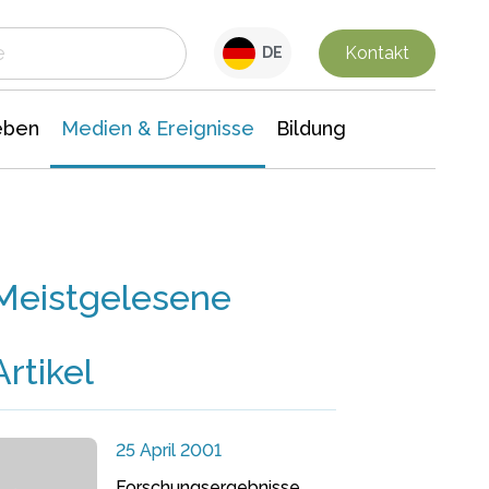
 Leben
Medien & Ereignisse
Interdisziplinäre Forschung
Veranstaltungsnachrichten
n Chemie
Gesellschaftswissenschaften
Kontakt
DE
eben
Medien & Ereignisse
Bildung
Meistgelesene
Artikel
25 April 2001
Forschungsergebnisse