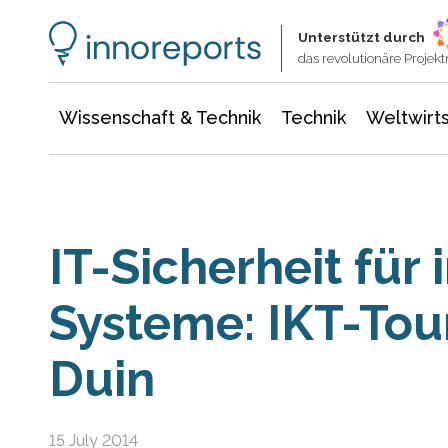
Wissenschaft & Technik
Informationstechnologie
Energie & Elektrotechnik
Unterstützt durch
das revolutionäre Proje
Wissenschaft & Technik
Technik
Weltwirts
IT-Sicherheit für 
Systeme: IKT-Tour
Duin
15 July 2014