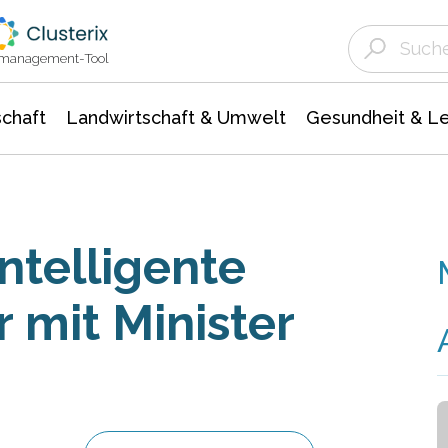
Landwirtschaft & Umwelt
Gesundheit &
Agrar- Forstwissenschaften
Unternehmensmeldungen
Biowissenschafte
Ökologie Umwelt- Naturschutz
ktmanagement-Tool
chaft
Landwirtschaft & Umwelt
Gesundheit & L
intelligente
 mit Minister