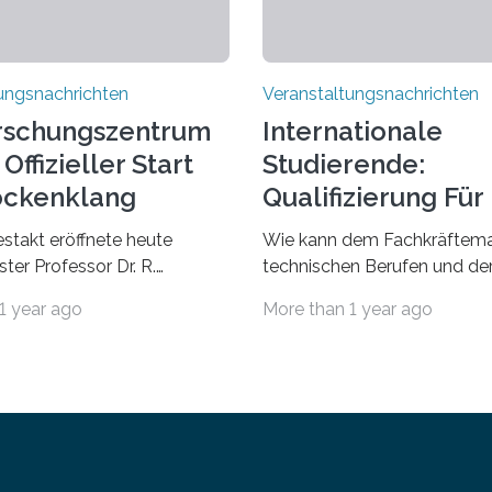
ungsnachrichten
Veranstaltungsnachrichten
rschungszentrum
Internationale
Offizieller Start
Studierende:
ockenklang
Qualifizierung Für
Arbeitsmarkt
estakt eröffnete heute
Wie kann dem Fachkräftema
ter Professor Dr. R.
technischen Berufen und der
Lorz das Cooperative Brain
Branche begegnet werden
1 year ago
More than 1 year ago
nter (CoBIC) auf dem
Beispiel durch internationale
ederrad der Goethe-
Studierende, die an der Unive
 Frankfurt. Das CoBIC ist
Saarlandes und der Hochsch
ration der Goethe-
Technik und Wirtschaft des
, des Max-Planck-Instituts
(htw saar) in den MINT-Fäch
sche Ästhetik sowie des Ernst
ausgebildet werden und im 
 Instituts. Es bietet den
in den hiesigen Arbeitsmarkt 