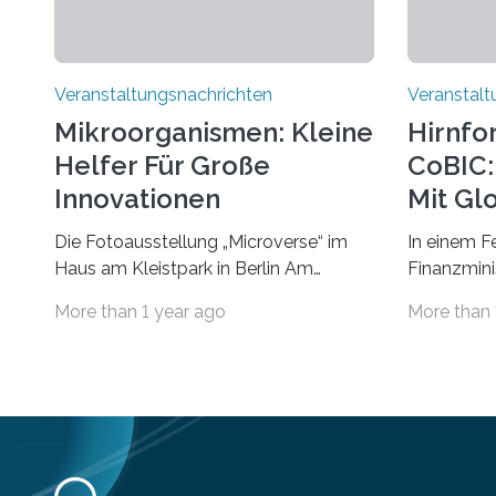
Veranstaltungsnachrichten
Veranstalt
Mikroorganismen: Kleine
Hirnfo
Helfer Für Große
CoBIC: 
Innovationen
Mit Gl
Die Fotoausstellung „Microverse“ im
In einem F
Haus am Kleistpark in Berlin Am
Finanzminis
morgigen Donnerstag wird im Haus am
Alexander 
More than 1 year ago
More than 
Kleistpark, Berlin-Schöneberg, die
Imaging Ce
Ausstellung „Microverse“ mit Arbeiten
Campus Ni
der Fotografin Kathrin Linkersdorff
Universität
eröffnet. Die gezeigten Fotografien sind
eine Koope
Momentaufnahmen, die den
Universität
Verfallsprozess von Pflanzen
für empiri
festhalten. Die Künstlerin setzt in den
Strüngmann