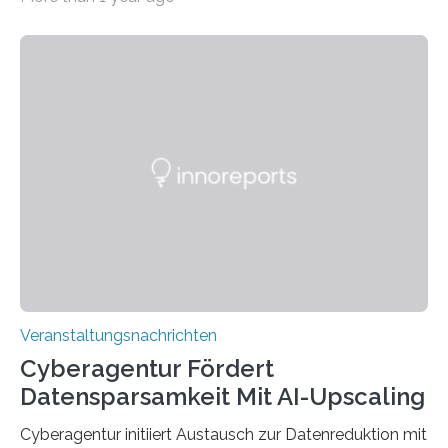
Universität des Saarlandes und der Hochschule für
Technik und Wirtschaft des Saarlandes (htw saar) in
den MINT-Fächern ausgebildet werden und im
Anschluss in den hiesigen Arbeitsmarkt integriert
werden. Damit dies künftig noch besser gelingt, fördert
der Deutsche Akademische Austauschdienst beide
saarländischen Hochschulen im Gemeinschaftsprojekt
„QUAZAR“ mit insgesamt 1,15 Millionen Euro über vier
Jahre. Die Auftaktveranstaltung für das Förderprojekt
findet am…
Veranstaltungsnachrichten
Cyberagentur Fördert
Datensparsamkeit Mit AI-Upscaling
Cyberagentur initiiert Austausch zur Datenreduktion mit