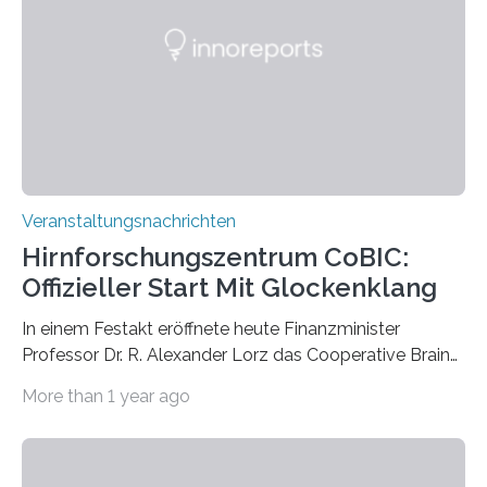
Künstlerisch-wissenschaftliche Kollaboration im HU-
Labor für Mikrobiologie Für das Projekt „Microverse“ hat
Kathrin Linkersdorff gemeinsam mit der Mikrobiologin
Prof. Dr. Regine Hengge vom…
Veranstaltungsnachrichten
Hirnforschungszentrum CoBIC:
Offizieller Start Mit Glockenklang
In einem Festakt eröffnete heute Finanzminister
Professor Dr. R. Alexander Lorz das Cooperative Brain
Imaging Center (CoBIC) auf dem Campus Niederrad
More than 1 year ago
der Goethe-Universität Frankfurt. Das CoBIC ist eine
Kooperation der Goethe-Universität, des Max-Planck-
Instituts für empirische Ästhetik sowie des Ernst
Strüngmann Instituts. Es bietet den Forschenden