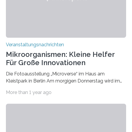
Veranstaltungsnachrichten
Mikroorganismen: Kleine Helfer
Für Große Innovationen
Die Fotoausstellung „Microverse“ im Haus am
Kleistpark in Berlin Am morgigen Donnerstag wird im
Haus am Kleistpark, Berlin-Schöneberg, die Ausstellung
More than 1 year ago
„Microverse“ mit Arbeiten der Fotografin Kathrin
Linkersdorff eröffnet. Die gezeigten Fotografien sind
Momentaufnahmen, die den Verfallsprozess von
Pflanzen festhalten. Die Künstlerin setzt in den
großformatigen Bildern die Schönheit, das Werden und
Vergehen der Natur künstlerisch wirkungsvoll in Szene.