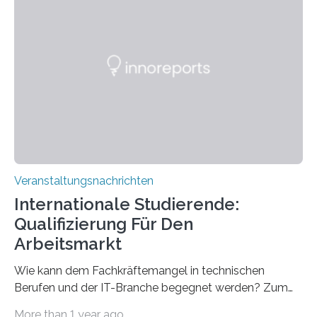
direkten Zugang zu einer Vielzahl hochmoderner
Spitzentechnologien, mit der die Funktionsweise des
Gehirns besser verstanden und innovative Therapien
für neurologische und psychiatrische Erkrankungen
entwickelt werden können. Die hochmodernen Geräte
sind eingebaut, die Büros sind eingerichtet…
Veranstaltungsnachrichten
Internationale Studierende:
Qualifizierung Für Den
Arbeitsmarkt
Wie kann dem Fachkräftemangel in technischen
Berufen und der IT-Branche begegnet werden? Zum
Beispiel durch internationale Studierende, die an der
More than 1 year ago