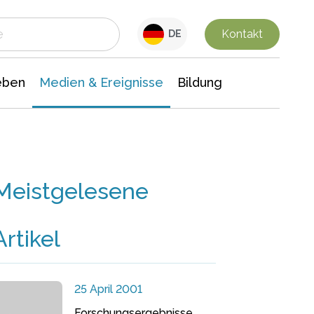
 Leben
Medien & Ereignisse
Interdisziplinäre Forschung
Veranstaltungsnachrichten
n Chemie
Gesellschaftswissenschaften
Kontakt
DE
eben
Medien & Ereignisse
Bildung
Meistgelesene
Artikel
25 April 2001
Forschungsergebnisse