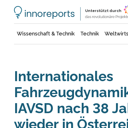
Wissenschaft & Technik
Informationstechnologie
Energie & Elektrotechnik
Unterstützt durch
das revolutionäre Proje
Wissenschaft & Technik
Technik
Weltwirts
Internationales
Fahrzeugdynami
IAVSD nach 38 Ja
wieder in Österre