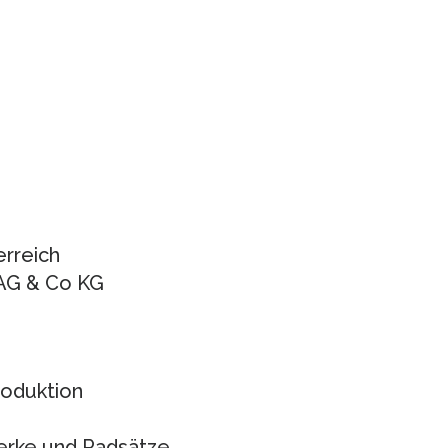
rreich
 AG & Co KG
roduktion
erke und Radsätze