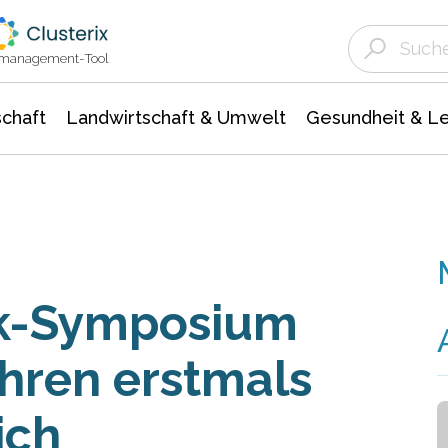
Landwirtschaft & Umwelt
Gesundheit &
Agrar- Forstwissenschaften
Unternehmensmeldungen
Biowissenschafte
Ökologie Umwelt- Naturschutz
ktmanagement-Tool
chaft
Landwirtschaft & Umwelt
Gesundheit & L
k-Symposium
hren erstmals
ich