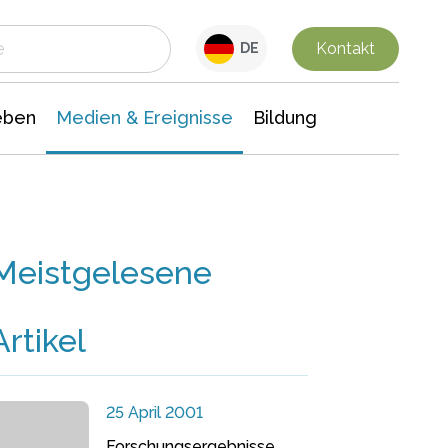
 Leben
Medien & Ereignisse
Interdisziplinäre Forschung
Veranstaltungsnachrichten
n Chemie
Gesellschaftswissenschaften
Kontakt
DE
eben
Medien & Ereignisse
Bildung
Meistgelesene
Artikel
25 April 2001
Forschungsergebnisse