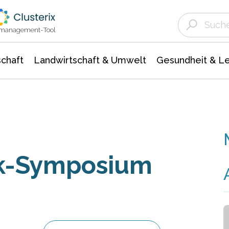
Landwirtschaft & Umwelt
Gesundheit &
Agrar- Forstwissenschaften
Unternehmensmeldungen
Biowissenschafte
Ökologie Umwelt- Naturschutz
ktmanagement-Tool
chaft
Landwirtschaft & Umwelt
Gesundheit & L
k-Symposium