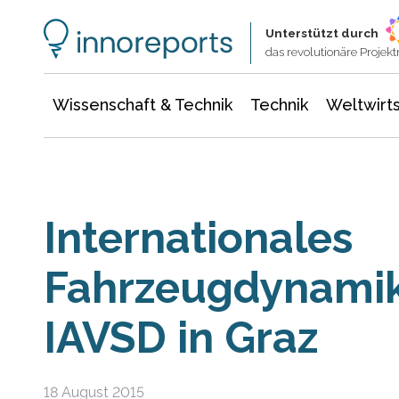
Wissenschaft & Technik
Informationstechnologie
Energie & Elektrotechnik
Unterstützt durch
das revolutionäre Proje
Wissenschaft & Technik
Technik
Weltwirts
Internationales
Fahrzeugdynami
IAVSD in Graz
18 August 2015