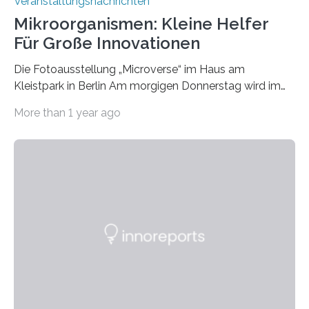
Veranstaltungsnachrichten
Mikroorganismen: Kleine Helfer
Für Große Innovationen
Die Fotoausstellung „Microverse“ im Haus am
Kleistpark in Berlin Am morgigen Donnerstag wird im
Haus am Kleistpark, Berlin-Schöneberg, die Ausstellung
More than 1 year ago
„Microverse“ mit Arbeiten der Fotografin Kathrin
Linkersdorff eröffnet. Die gezeigten Fotografien sind
Momentaufnahmen, die den Verfallsprozess von
Pflanzen festhalten. Die Künstlerin setzt in den
großformatigen Bildern die Schönheit, das Werden und
Vergehen der Natur künstlerisch wirkungsvoll in Szene.
Künstlerisch-wissenschaftliche Kollaboration im HU-
Labor für Mikrobiologie Für das Projekt „Microverse“ hat
Kathrin Linkersdorff gemeinsam mit der Mikrobiologin
Prof. Dr. Regine Hengge vom…