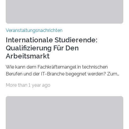
Veranstaltungsnachrichten
Internationale Studierende:
Qualifizierung Für Den
Arbeitsmarkt
Wie kann dem Fachkräftemangel in technischen
Berufen und der IT-Branche begegnet werden? Zum
Beispiel durch internationale Studierende, die an der
More than 1 year ago
Universität des Saarlandes und der Hochschule für
Technik und Wirtschaft des Saarlandes (htw saar) in
den MINT-Fächern ausgebildet werden und im
Anschluss in den hiesigen Arbeitsmarkt integriert
werden. Damit dies künftig noch besser gelingt, fördert
der Deutsche Akademische Austauschdienst beide