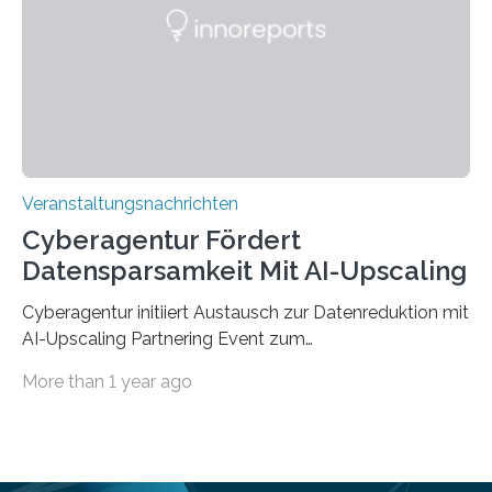
saarländischen Hochschulen im Gemeinschaftsprojekt
„QUAZAR“ mit insgesamt 1,15 Millionen Euro über vier
Jahre. Die Auftaktveranstaltung für das Förderprojekt
findet am…
Veranstaltungsnachrichten
Cyberagentur Fördert
Datensparsamkeit Mit AI-Upscaling
Cyberagentur initiiert Austausch zur Datenreduktion mit
AI-Upscaling Partnering Event zum
Forschungsprogramm DDK – Vernetzung für
More than 1 year ago
innovative DatenverarbeitungDie Agentur für
Innovation in der Cybersicherheit GmbH (Cyberagentur)
lädt zum virtuellen Partnering Event des
Forschungsprogramms DDK ein. Im Fokus steht die