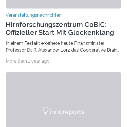
Veranstaltungsnachrichten
Hirnforschungszentrum CoBIC:
Offizieller Start Mit Glockenklang
In einem Festakt eröffnete heute Finanzminister
Professor Dr. R. Alexander Lorz das Cooperative Brain
Imaging Center (CoBIC) auf dem Campus Niederrad
More than 1 year ago
der Goethe-Universität Frankfurt. Das CoBIC ist eine
Kooperation der Goethe-Universität, des Max-Planck-
Instituts für empirische Ästhetik sowie des Ernst
Strüngmann Instituts. Es bietet den Forschenden
direkten Zugang zu einer Vielzahl hochmoderner
Spitzentechnologien, mit der die Funktionsweise des
Gehirns besser verstanden und innovative Therapien
für neurologische und psychiatrische Erkrankungen
entwickelt werden können. Die hochmodernen Geräte
sind eingebaut, die Büros sind eingerichtet…