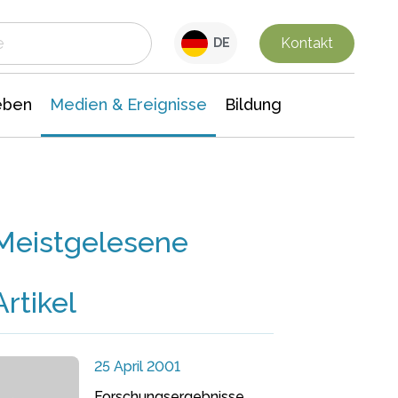
 Leben
Medien & Ereignisse
Interdisziplinäre Forschung
Veranstaltungsnachrichten
n Chemie
Gesellschaftswissenschaften
Kontakt
DE
eben
Medien & Ereignisse
Bildung
Meistgelesene
Artikel
25 April 2001
Forschungsergebnisse