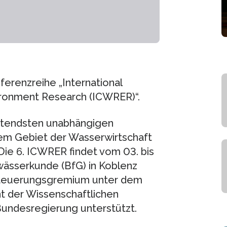
ferenzreihe „International
ronment Research (ICWRER)“.
eutendsten unabhängigen
dem Gebiet der Wasserwirtschaft
ie 6. ICWRER findet vom 03. bis
wässerkunde (BfG) in Koblenz
n Steuerungsgremium unter dem
nt der Wissenschaftlichen
undesregierung unterstützt.