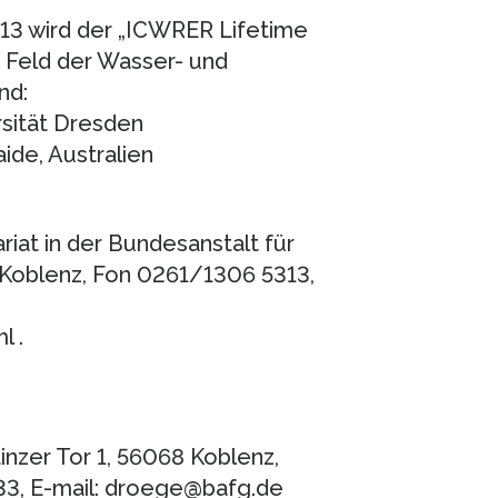
13 wird der „ICWRER Lifetime
 Feld der Wasser- und
nd:
rsität Dresden
ide, Australien
iat in der Bundesanstalt für
Koblenz, Fon 0261/1306 5313,
l .
nzer Tor 1, 56068 Koblenz,
33, E-mail: droege@bafg.de