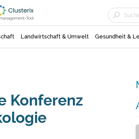
Landwirtschaft & Umwelt
Gesundheit &
Agrar- Forstwissenschaften
Unternehmensmeldungen
Biowissenschafte
Ökologie Umwelt- Naturschutz
ktmanagement-Tool
chaft
Landwirtschaft & Umwelt
Gesundheit & L
e Konferenz
ologie