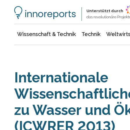
Wissenschaft & Technik
Informationstechnologie
Energie & Elektrotechnik
Unterstützt durch
das revolutionäre Proje
Wissenschaft & Technik
Technik
Weltwirts
Internationale
Wissenschaftlich
zu Wasser und Ök
(ICWRER 2013)