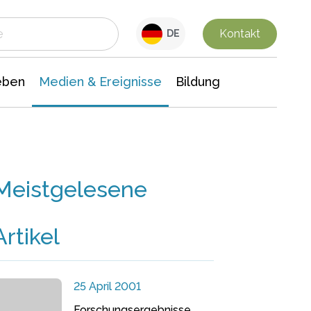
 Leben
Medien & Ereignisse
Interdisziplinäre Forschung
Veranstaltungsnachrichten
n Chemie
Gesellschaftswissenschaften
Kontakt
DE
eben
Medien & Ereignisse
Bildung
Meistgelesene
Artikel
25 April 2001
Forschungsergebnisse