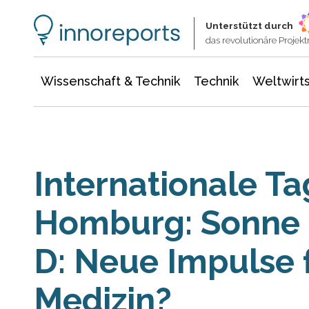
Wissenschaft & Technik
Informationstechnologie
Energie & Elektrotechnik
Unterstützt durch
das revolutionäre Proje
Wissenschaft & Technik
Technik
Weltwirts
Internationale Ta
Homburg: Sonne 
D: Neue Impulse f
Medizin?