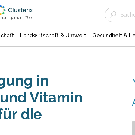
Landwirtschaft & Umwelt
Gesundheit &
Agrar- Forstwissenschaften
Unternehmensmeldungen
Biowissenschafte
Ökologie Umwelt- Naturschutz
ktmanagement-Tool
chaft
Landwirtschaft & Umwelt
Gesundheit & L
gung in
und Vitamin
ür die