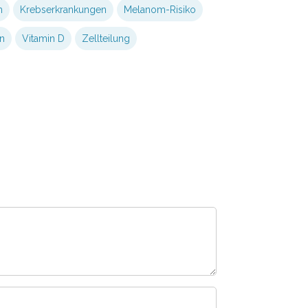
m
Krebserkrankungen
Melanom-Risiko
n
Vitamin D
Zellteilung