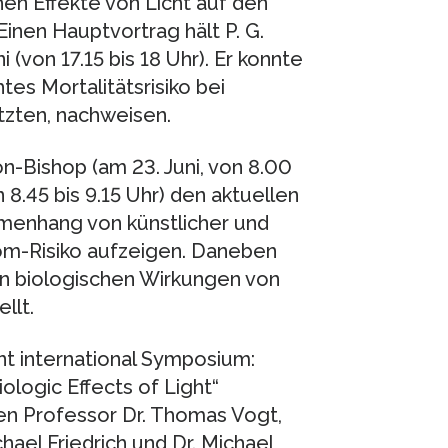
hen Effekte von Licht auf den
inen Hauptvortrag hält P. G.
(von 17.15 bis 18 Uhr). Er konnte
tes Mortalitätsrisiko bei
tzten, nachweisen.
-Bishop (am 23. Juni, von 8.00
n 8.45 bis 9.15 Uhr) den aktuellen
enhang von künstlicher und
om-Risiko aufzeigen. Daneben
en biologischen Wirkungen von
llt.
oint international Symposium:
ologic Effects of Light“
 Professor Dr. Thomas Vogt,
ael Friedrich und Dr. Michael