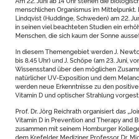
Am 22. Juni ab 14 Uhr stehen die biologisc
menschlichen Organismus im Mittelpunkt. E
Lindqvist (Huddinge, Schweden) am 22. Juni 
in seinen viel beachteten Studien ein erhöh
Menschen, die sich kaum der Sonne ausse
In diesem Themengebiet werden J. Newton
bis 8.45 Uhr) und J. Schöpe (am 23. Juni, vo
Wissensstand über den möglichen Zusamm
natürlicher UV-Exposition und dem Melan
werden neue Erkenntnisse zu den positiv
Vitamin D und optischer Strahlung vorgeste
Prof. Dr. Jörg Reichrath organisiert das „J
Vitamin D in Prevention and Therapy and Bi
zusammen mit seinem Homburger Kollegen
dem Krefelder Mediziner Professor Dr. Mich