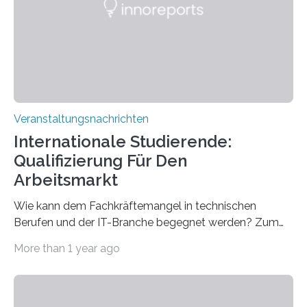
für neurologische und psychiatrische Erkrankungen
entwickelt werden können. Die hochmodernen Geräte
sind eingebaut, die Büros sind eingerichtet…
Veranstaltungsnachrichten
Internationale Studierende:
Qualifizierung Für Den
Arbeitsmarkt
Wie kann dem Fachkräftemangel in technischen
Berufen und der IT-Branche begegnet werden? Zum
Beispiel durch internationale Studierende, die an der
More than 1 year ago
Universität des Saarlandes und der Hochschule für
Technik und Wirtschaft des Saarlandes (htw saar) in
den MINT-Fächern ausgebildet werden und im
Anschluss in den hiesigen Arbeitsmarkt integriert