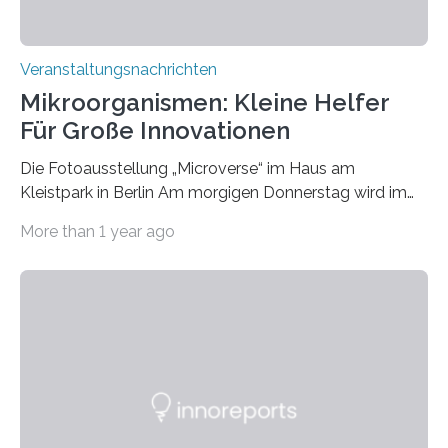
Veranstaltungsnachrichten
Mikroorganismen: Kleine Helfer
Für Große Innovationen
Die Fotoausstellung „Microverse“ im Haus am
Kleistpark in Berlin Am morgigen Donnerstag wird im
Haus am Kleistpark, Berlin-Schöneberg, die Ausstellung
More than 1 year ago
„Microverse“ mit Arbeiten der Fotografin Kathrin
Linkersdorff eröffnet. Die gezeigten Fotografien sind
Momentaufnahmen, die den Verfallsprozess von
Pflanzen festhalten. Die Künstlerin setzt in den
großformatigen Bildern die Schönheit, das Werden und
Vergehen der Natur künstlerisch wirkungsvoll in Szene.
Künstlerisch-wissenschaftliche Kollaboration im HU-
Labor für Mikrobiologie Für das Projekt „Microverse“ hat
Kathrin Linkersdorff gemeinsam mit der Mikrobiologin