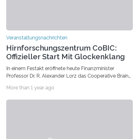
Prof. Dr. Regine Hengge vom…
Veranstaltungsnachrichten
Hirnforschungszentrum CoBIC:
Offizieller Start Mit Glockenklang
In einem Festakt eröffnete heute Finanzminister
Professor Dr. R. Alexander Lorz das Cooperative Brain
Imaging Center (CoBIC) auf dem Campus Niederrad
More than 1 year ago
der Goethe-Universität Frankfurt. Das CoBIC ist eine
Kooperation der Goethe-Universität, des Max-Planck-
Instituts für empirische Ästhetik sowie des Ernst
Strüngmann Instituts. Es bietet den Forschenden
direkten Zugang zu einer Vielzahl hochmoderner
Spitzentechnologien, mit der die Funktionsweise des
Gehirns besser verstanden und innovative Therapien