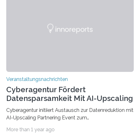
werden. Damit dies künftig noch besser gelingt, fördert
der Deutsche Akademische Austauschdienst beide
saarländischen Hochschulen im Gemeinschaftsprojekt
„QUAZAR“ mit insgesamt 1,15 Millionen Euro über vier
Jahre. Die Auftaktveranstaltung für das Förderprojekt
findet am…
Veranstaltungsnachrichten
Cyberagentur Fördert
Datensparsamkeit Mit AI-Upscaling
Cyberagentur initiiert Austausch zur Datenreduktion mit
AI-Upscaling Partnering Event zum
Forschungsprogramm DDK – Vernetzung für
More than 1 year ago
innovative DatenverarbeitungDie Agentur für