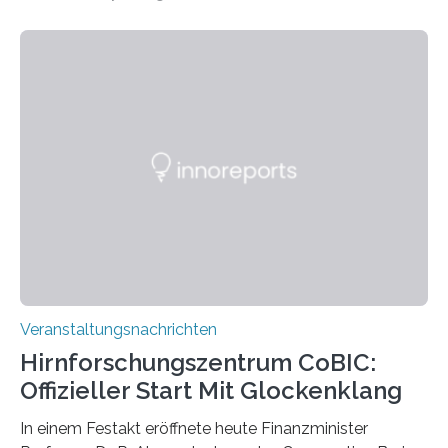
„Microverse“ mit Arbeiten der Fotografin Kathrin
Linkersdorff eröffnet. Die gezeigten Fotografien sind
Momentaufnahmen, die den Verfallsprozess von
Pflanzen festhalten. Die Künstlerin setzt in den
großformatigen Bildern die Schönheit, das Werden und
Vergehen der Natur künstlerisch wirkungsvoll in Szene.
Künstlerisch-wissenschaftliche Kollaboration im HU-
Labor für Mikrobiologie Für das Projekt „Microverse“ hat
Kathrin Linkersdorff gemeinsam mit der Mikrobiologin
Prof. Dr. Regine Hengge vom…
Veranstaltungsnachrichten
Hirnforschungszentrum CoBIC:
Offizieller Start Mit Glockenklang
In einem Festakt eröffnete heute Finanzminister