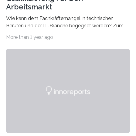
Arbeitsmarkt
Wie kann dem Fachkräftemangel in technischen
Berufen und der IT-Branche begegnet werden? Zum
Beispiel durch internationale Studierende, die an der
More than 1 year ago
Universität des Saarlandes und der Hochschule für
Technik und Wirtschaft des Saarlandes (htw saar) in
den MINT-Fächern ausgebildet werden und im
Anschluss in den hiesigen Arbeitsmarkt integriert
werden. Damit dies künftig noch besser gelingt, fördert
der Deutsche Akademische Austauschdienst beide
saarländischen Hochschulen im Gemeinschaftsprojekt
„QUAZAR“ mit insgesamt 1,15 Millionen Euro über vier
Jahre. Die Auftaktveranstaltung für das Förderprojekt
findet am…