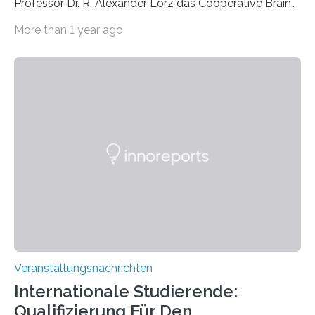
Professor Dr. R. Alexander Lorz das Cooperative Brain
Imaging Center (CoBIC) auf dem Campus Niederrad
More than 1 year ago
der Goethe-Universität Frankfurt. Das CoBIC ist eine
Kooperation der Goethe-Universität, des Max-Planck-
Instituts für empirische Ästhetik sowie des Ernst
Strüngmann Instituts. Es bietet den Forschenden
direkten Zugang zu einer Vielzahl hochmoderner
Spitzentechnologien, mit der die Funktionsweise des
Gehirns besser verstanden und innovative Therapien
für neurologische und psychiatrische Erkrankungen
entwickelt werden können. Die hochmodernen Geräte
sind eingebaut, die Büros sind eingerichtet…
Veranstaltungsnachrichten
Internationale Studierende:
Qualifizierung Für Den