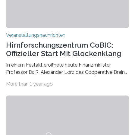
Prof. Dr. Regine Hengge vom…
Veranstaltungsnachrichten
Hirnforschungszentrum CoBIC:
Offizieller Start Mit Glockenklang
In einem Festakt eröffnete heute Finanzminister
Professor Dr. R. Alexander Lorz das Cooperative Brain
Imaging Center (CoBIC) auf dem Campus Niederrad
More than 1 year ago
der Goethe-Universität Frankfurt. Das CoBIC ist eine
Kooperation der Goethe-Universität, des Max-Planck-
Instituts für empirische Ästhetik sowie des Ernst
Strüngmann Instituts. Es bietet den Forschenden
direkten Zugang zu einer Vielzahl hochmoderner
Spitzentechnologien, mit der die Funktionsweise des
Gehirns besser verstanden und innovative Therapien