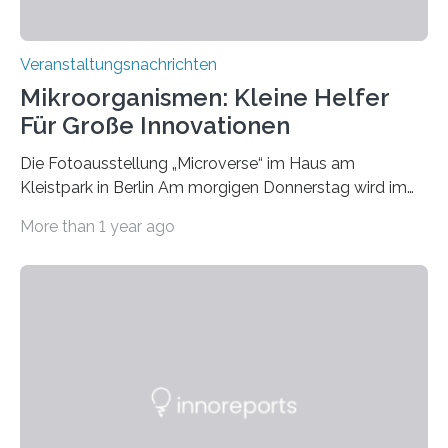
Veranstaltungsnachrichten
Mikroorganismen: Kleine Helfer
Für Große Innovationen
Die Fotoausstellung „Microverse“ im Haus am
Kleistpark in Berlin Am morgigen Donnerstag wird im
Haus am Kleistpark, Berlin-Schöneberg, die Ausstellung
More than 1 year ago
„Microverse“ mit Arbeiten der Fotografin Kathrin
Linkersdorff eröffnet. Die gezeigten Fotografien sind
Momentaufnahmen, die den Verfallsprozess von
Pflanzen festhalten. Die Künstlerin setzt in den
großformatigen Bildern die Schönheit, das Werden und
Vergehen der Natur künstlerisch wirkungsvoll in Szene.
Künstlerisch-wissenschaftliche Kollaboration im HU-
Labor für Mikrobiologie Für das Projekt „Microverse“ hat
Kathrin Linkersdorff gemeinsam mit der Mikrobiologin