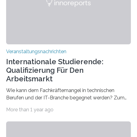
für neurologische und psychiatrische Erkrankungen
entwickelt werden können. Die hochmodernen Geräte
sind eingebaut, die Büros sind eingerichtet…
Veranstaltungsnachrichten
Internationale Studierende:
Qualifizierung Für Den
Arbeitsmarkt
Wie kann dem Fachkräftemangel in technischen
Berufen und der IT-Branche begegnet werden? Zum
Beispiel durch internationale Studierende, die an der
More than 1 year ago
Universität des Saarlandes und der Hochschule für
Technik und Wirtschaft des Saarlandes (htw saar) in
den MINT-Fächern ausgebildet werden und im
Anschluss in den hiesigen Arbeitsmarkt integriert