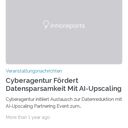
werden. Damit dies künftig noch besser gelingt, fördert
der Deutsche Akademische Austauschdienst beide
saarländischen Hochschulen im Gemeinschaftsprojekt
„QUAZAR“ mit insgesamt 1,15 Millionen Euro über vier
Jahre. Die Auftaktveranstaltung für das Förderprojekt
findet am…
Veranstaltungsnachrichten
Cyberagentur Fördert
Datensparsamkeit Mit AI-Upscaling
Cyberagentur initiiert Austausch zur Datenreduktion mit
AI-Upscaling Partnering Event zum
Forschungsprogramm DDK – Vernetzung für
More than 1 year ago
innovative DatenverarbeitungDie Agentur für
Innovation in der Cybersicherheit GmbH (Cyberagentur)