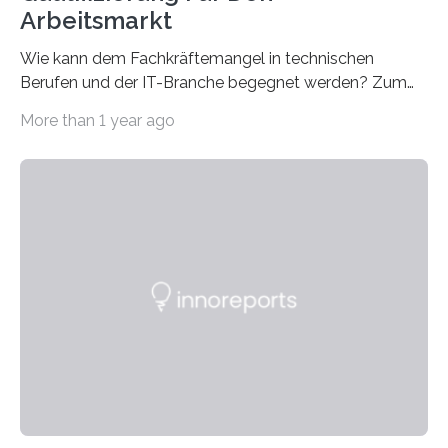
Arbeitsmarkt
Wie kann dem Fachkräftemangel in technischen
Berufen und der IT-Branche begegnet werden? Zum
Beispiel durch internationale Studierende, die an der
More than 1 year ago
Universität des Saarlandes und der Hochschule für
Technik und Wirtschaft des Saarlandes (htw saar) in
den MINT-Fächern ausgebildet werden und im
Anschluss in den hiesigen Arbeitsmarkt integriert
werden. Damit dies künftig noch besser gelingt, fördert
der Deutsche Akademische Austauschdienst beide
saarländischen Hochschulen im Gemeinschaftsprojekt
„QUAZAR“ mit insgesamt 1,15 Millionen Euro über vier
Jahre. Die Auftaktveranstaltung für das Förderprojekt
findet am…