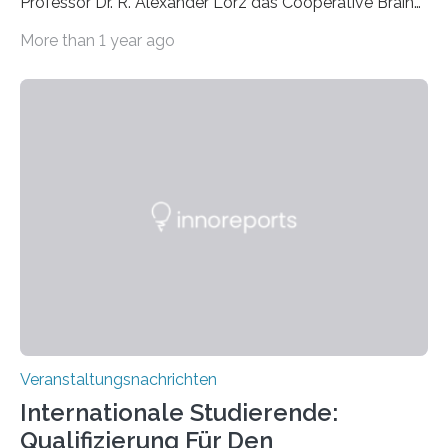
Professor Dr. R. Alexander Lorz das Cooperative Brain
Imaging Center (CoBIC) auf dem Campus Niederrad
More than 1 year ago
der Goethe-Universität Frankfurt. Das CoBIC ist eine
Kooperation der Goethe-Universität, des Max-Planck-
Instituts für empirische Ästhetik sowie des Ernst
Strüngmann Instituts. Es bietet den Forschenden
direkten Zugang zu einer Vielzahl hochmoderner
Spitzentechnologien, mit der die Funktionsweise des
Gehirns besser verstanden und innovative Therapien
für neurologische und psychiatrische Erkrankungen
entwickelt werden können. Die hochmodernen Geräte
sind eingebaut, die Büros sind eingerichtet…
Veranstaltungsnachrichten
Internationale Studierende:
Qualifizierung Für Den