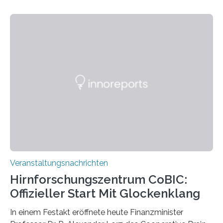
Linkersdorff eröffnet. Die gezeigten Fotografien sind
Momentaufnahmen, die den Verfallsprozess von
Pflanzen festhalten. Die Künstlerin setzt in den
großformatigen Bildern die Schönheit, das Werden und
Vergehen der Natur künstlerisch wirkungsvoll in Szene.
Künstlerisch-wissenschaftliche Kollaboration im HU-
Labor für Mikrobiologie Für das Projekt „Microverse“ hat
Kathrin Linkersdorff gemeinsam mit der Mikrobiologin
Prof. Dr. Regine Hengge vom…
Veranstaltungsnachrichten
Hirnforschungszentrum CoBIC:
Offizieller Start Mit Glockenklang
In einem Festakt eröffnete heute Finanzminister