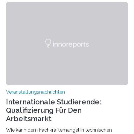
Kooperation der Goethe-Universität, des Max-Planck-
Instituts für empirische Ästhetik sowie des Ernst
Strüngmann Instituts. Es bietet den Forschenden
direkten Zugang zu einer Vielzahl hochmoderner
Spitzentechnologien, mit der die Funktionsweise des
Gehirns besser verstanden und innovative Therapien
für neurologische und psychiatrische Erkrankungen
entwickelt werden können. Die hochmodernen Geräte
sind eingebaut, die Büros sind eingerichtet…
Veranstaltungsnachrichten
Internationale Studierende:
Qualifizierung Für Den
Arbeitsmarkt
Wie kann dem Fachkräftemangel in technischen