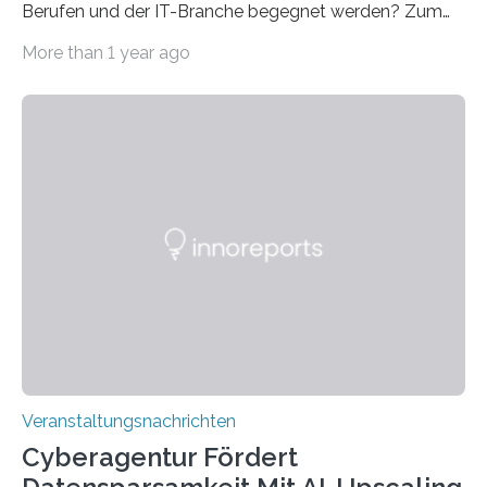
Berufen und der IT-Branche begegnet werden? Zum
Beispiel durch internationale Studierende, die an der
More than 1 year ago
Universität des Saarlandes und der Hochschule für
Technik und Wirtschaft des Saarlandes (htw saar) in
den MINT-Fächern ausgebildet werden und im
Anschluss in den hiesigen Arbeitsmarkt integriert
werden. Damit dies künftig noch besser gelingt, fördert
der Deutsche Akademische Austauschdienst beide
saarländischen Hochschulen im Gemeinschaftsprojekt
„QUAZAR“ mit insgesamt 1,15 Millionen Euro über vier
Jahre. Die Auftaktveranstaltung für das Förderprojekt
findet am…
Veranstaltungsnachrichten
Cyberagentur Fördert