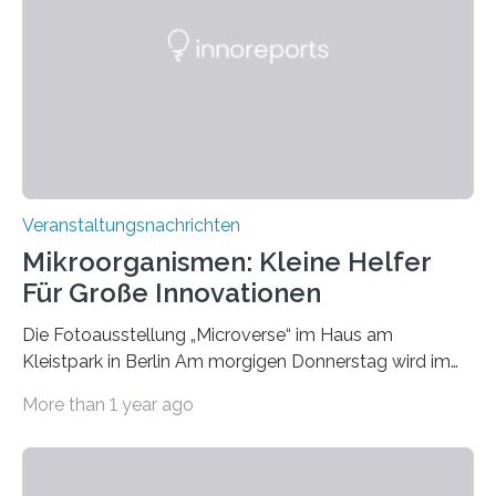
Veranstaltungsnachrichten
Mikroorganismen: Kleine Helfer
Für Große Innovationen
Die Fotoausstellung „Microverse“ im Haus am
Kleistpark in Berlin Am morgigen Donnerstag wird im
Haus am Kleistpark, Berlin-Schöneberg, die Ausstellung
More than 1 year ago
„Microverse“ mit Arbeiten der Fotografin Kathrin
Linkersdorff eröffnet. Die gezeigten Fotografien sind
Momentaufnahmen, die den Verfallsprozess von
Pflanzen festhalten. Die Künstlerin setzt in den