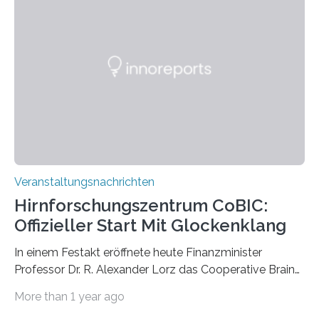
großformatigen Bildern die Schönheit, das Werden und
Vergehen der Natur künstlerisch wirkungsvoll in Szene.
Künstlerisch-wissenschaftliche Kollaboration im HU-
Labor für Mikrobiologie Für das Projekt „Microverse“ hat
Kathrin Linkersdorff gemeinsam mit der Mikrobiologin
Prof. Dr. Regine Hengge vom…
Veranstaltungsnachrichten
Hirnforschungszentrum CoBIC:
Offizieller Start Mit Glockenklang
In einem Festakt eröffnete heute Finanzminister
Professor Dr. R. Alexander Lorz das Cooperative Brain
Imaging Center (CoBIC) auf dem Campus Niederrad
More than 1 year ago
der Goethe-Universität Frankfurt. Das CoBIC ist eine