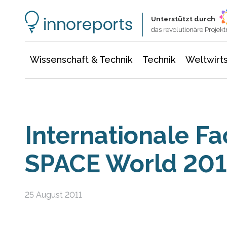
Wissenschaft & Technik
Informationstechnologie
Energie & Elektrotechnik
Unterstützt durch
das revolutionäre Proje
Wissenschaft & Technik
Technik
Weltwirts
Internationale F
SPACE World 201
25 August 2011