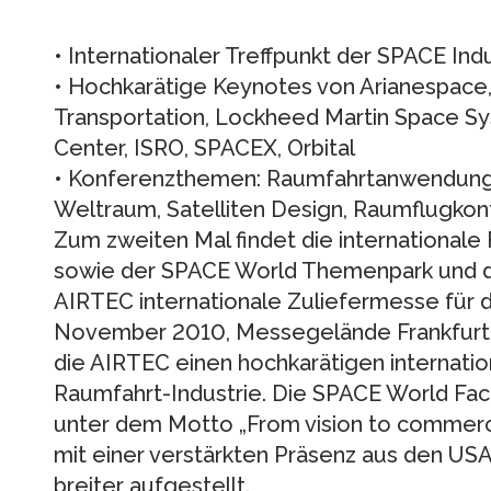
• Internationaler Treffpunkt der SPACE Indu
• Hochkarätige Keynotes von Arianespace
Transportation, Lockheed Martin Space S
Center, ISRO, SPACEX, Orbital
• Konferenzthemen: Raumfahrtanwendunge
Weltraum, Satelliten Design, Raumflugkontr
Zum zweiten Mal findet die international
sowie der SPACE World Themenpark und 
AIRTEC internationale Zuliefermesse für d
November 2010, Messegelände Frankfurt a
die AIRTEC einen hochkarätigen internation
Raumfahrt-Industrie. Die SPACE World Fach
unter dem Motto „From vision to commercial
mit einer verstärkten Präsenz aus den USA
breiter aufgestellt.