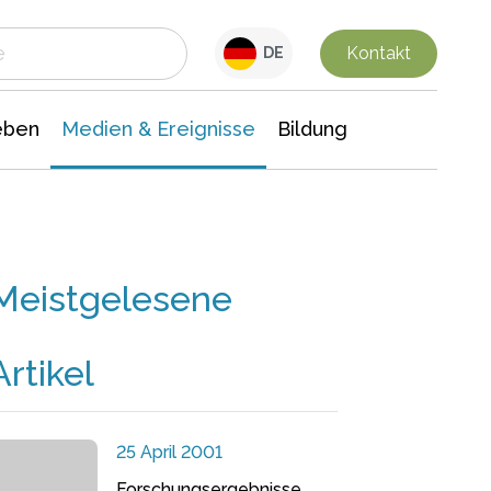
 Leben
Medien & Ereignisse
Interdisziplinäre Forschung
Veranstaltungsnachrichten
n Chemie
Gesellschaftswissenschaften
Kontakt
DE
eben
Medien & Ereignisse
Bildung
Meistgelesene
Artikel
25 April 2001
Forschungsergebnisse