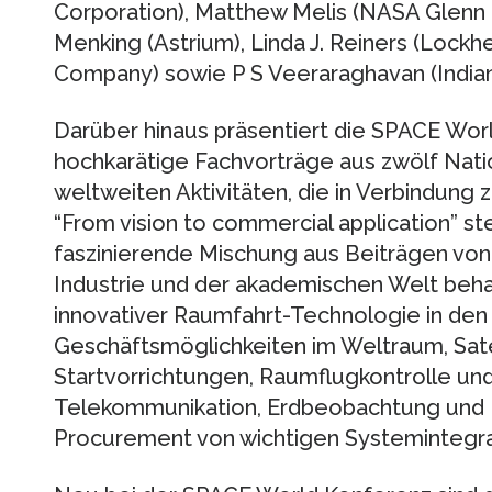
Corporation), Matthew Melis (NASA Glenn 
Menking (Astrium), Linda J. Reiners (Loc
Company) sowie P S Veeraraghavan (Indian
Darüber hinaus präsentiert die SPACE Wor
hochkarätige Fachvorträge aus zwölf Nati
weltweiten Aktivitäten, die in Verbindu
“From vision to commercial application” s
faszinierende Mischung aus Beiträgen von
Industrie und der akademischen Welt beh
innovativer Raumfahrt-Technologie in den
Geschäftsmöglichkeiten im Weltraum, Sate
Startvorrichtungen, Raumflugkontrolle u
Telekommunikation, Erdbeobachtung und Er
Procurement von wichtigen Systemintegra