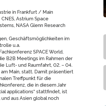
strie in Frankfurt / Main
, CNES, Astrium Space
ystems, NASA Glenn Research
n, Geschäftsmöglich­keiten im
olle u.a.
e Fachkonferenz SPACE World,
die B2B Meetings im Rahmen der
ie Luft- und Raumfahrt, 02. – 04.
m Main, statt. Damit präsentiert
alen Treffpunkt für die
konferenz, die in diesem Jahr
 applications“ stattfindet, ist
 und aus Asien global noch