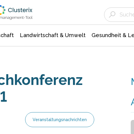
Landwirtschaft & Umwelt
Gesundheit &
Agrar- Forstwissenschaften
Unternehmensmeldungen
Biowissenschafte
Ökologie Umwelt- Naturschutz
ktmanagement-Tool
chaft
Landwirtschaft & Umwelt
Gesundheit & L
achkonferenz
1
Veranstaltungsnachrichten