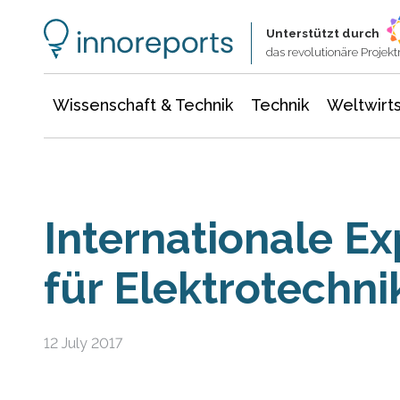
Wissenschaft & Technik
Informationstechnologie
Energie & Elektrotechnik
Unterstützt durch
das revolutionäre Proje
Wissenschaft & Technik
Technik
Weltwirts
Internationale E
für Elektrotechni
12 July 2017