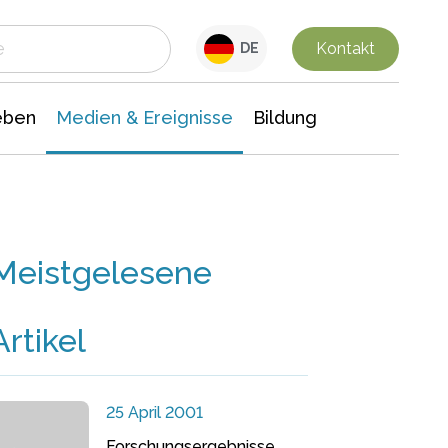
 Leben
Medien & Ereignisse
Interdisziplinäre Forschung
Veranstaltungsnachrichten
n Chemie
Gesellschaftswissenschaften
Kontakt
DE
eben
Medien & Ereignisse
Bildung
Meistgelesene
Artikel
25 April 2001
Forschungsergebnisse