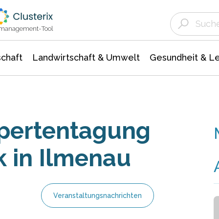
Landwirtschaft & Umwelt
Gesundheit &
Agrar- Forstwissenschaften
Unternehmensmeldungen
Biowissenschafte
Ökologie Umwelt- Naturschutz
ktmanagement-Tool
chaft
Landwirtschaft & Umwelt
Gesundheit & L
xpertentagung
k in Ilmenau
Veranstaltungsnachrichten