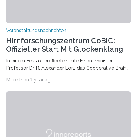
Veranstaltungsnachrichten
Hirnforschungszentrum CoBIC:
Offizieller Start Mit Glockenklang
In einem Festakt eröffnete heute Finanzminister
Professor Dr. R. Alexander Lorz das Cooperative Brain
Imaging Center (CoBIC) auf dem Campus Niederrad
More than 1 year ago
der Goethe-Universität Frankfurt. Das CoBIC ist eine
Kooperation der Goethe-Universität, des Max-Planck-
Instituts für empirische Ästhetik sowie des Ernst
Strüngmann Instituts. Es bietet den Forschenden
direkten Zugang zu einer Vielzahl hochmoderner
Spitzentechnologien, mit der die Funktionsweise des
Gehirns besser verstanden und innovative Therapien
für neurologische und psychiatrische Erkrankungen