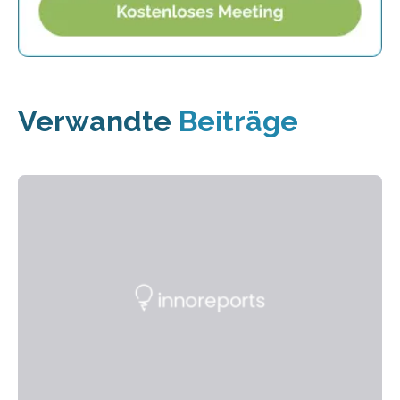
Verwandte
Beiträge