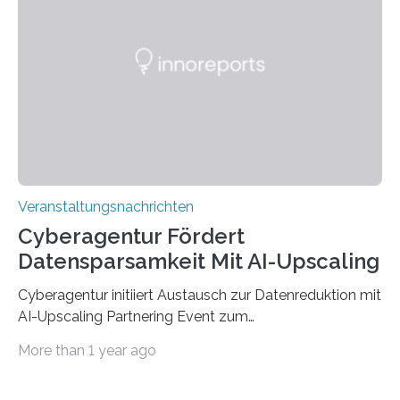
der Deutsche Akademische Austauschdienst beide
saarländischen Hochschulen im Gemeinschaftsprojekt
„QUAZAR“ mit insgesamt 1,15 Millionen Euro über vier
Jahre. Die Auftaktveranstaltung für das Förderprojekt
findet am…
Veranstaltungsnachrichten
Cyberagentur Fördert
Datensparsamkeit Mit AI-Upscaling
Cyberagentur initiiert Austausch zur Datenreduktion mit
AI-Upscaling Partnering Event zum
Forschungsprogramm DDK – Vernetzung für
More than 1 year ago
innovative DatenverarbeitungDie Agentur für
Innovation in der Cybersicherheit GmbH (Cyberagentur)