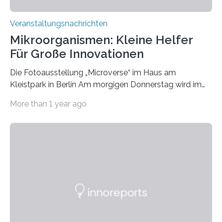
Veranstaltungsnachrichten
Mikroorganismen: Kleine Helfer
Für Große Innovationen
Die Fotoausstellung „Microverse“ im Haus am
Kleistpark in Berlin Am morgigen Donnerstag wird im
Haus am Kleistpark, Berlin-Schöneberg, die Ausstellung
More than 1 year ago
„Microverse“ mit Arbeiten der Fotografin Kathrin
Linkersdorff eröffnet. Die gezeigten Fotografien sind
Momentaufnahmen, die den Verfallsprozess von
Pflanzen festhalten. Die Künstlerin setzt in den
großformatigen Bildern die Schönheit, das Werden und
Vergehen der Natur künstlerisch wirkungsvoll in Szene.
Künstlerisch-wissenschaftliche Kollaboration im HU-
Labor für Mikrobiologie Für das Projekt „Microverse“ hat
Kathrin Linkersdorff gemeinsam mit der Mikrobiologin
Prof. Dr. Regine Hengge vom…