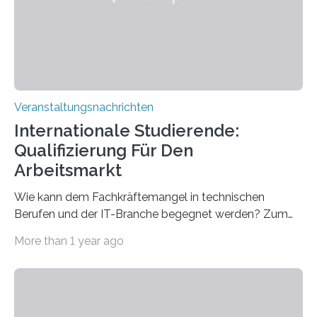
entwickelt werden können. Die hochmodernen Geräte
sind eingebaut, die Büros sind eingerichtet…
Veranstaltungsnachrichten
Internationale Studierende:
Qualifizierung Für Den
Arbeitsmarkt
Wie kann dem Fachkräftemangel in technischen
Berufen und der IT-Branche begegnet werden? Zum
Beispiel durch internationale Studierende, die an der
More than 1 year ago
Universität des Saarlandes und der Hochschule für
Technik und Wirtschaft des Saarlandes (htw saar) in
den MINT-Fächern ausgebildet werden und im
Anschluss in den hiesigen Arbeitsmarkt integriert
werden. Damit dies künftig noch besser gelingt, fördert