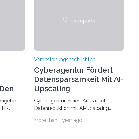
Veranstaltungsnachrichten
Cyberagentur Fördert
Datensparsamkeit Mit AI-
 Den
Upscaling
ngel in
Cyberagentur initiiert Austausch zur
 IT-
Datenreduktion mit AI-Upscaling
? Zum
Partnering Event zum
More than 1 year ago
Forschungsprogramm DDK –
rsität des
Vernetzung für innovative
ule für
DatenverarbeitungDie Agentur für