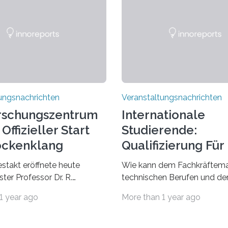
ungsnachrichten
Veranstaltungsnachrichten
rschungszentrum
Internationale
Offizieller Start
Studierende:
ockenklang
Qualifizierung Für
Arbeitsmarkt
estakt eröffnete heute
Wie kann dem Fachkräftema
ter Professor Dr. R.
technischen Berufen und der
Lorz das Cooperative Brain
Branche begegnet werden
1 year ago
More than 1 year ago
nter (CoBIC) auf dem
Beispiel durch internationale
ederrad der Goethe-
Studierende, die an der Unive
 Frankfurt. Das CoBIC ist
Saarlandes und der Hochsch