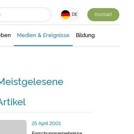
 Leben
Medien & Ereignisse
Interdisziplinäre Forschung
Veranstaltungsnachrichten
n Chemie
Gesellschaftswissenschaften
Kontakt
DE
eben
Medien & Ereignisse
Bildung
Meistgelesene
Artikel
25 April 2001
Forschungsergebnisse