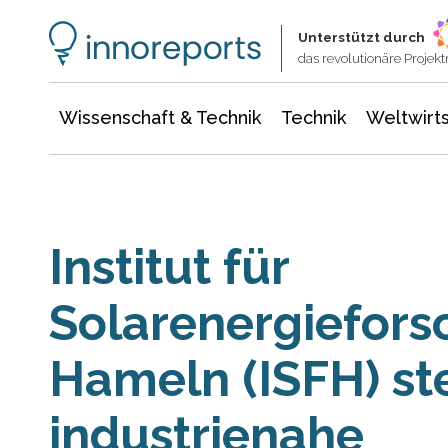
Wissenschaft & Technik
Informationstechnologie
Energie & Elektrotechnik
Unterstützt durch
das revolutionäre Proje
Wissenschaft & Technik
Technik
Weltwirts
Institut für
Solarenergiefor
Hameln (ISFH) ste
industrienahe