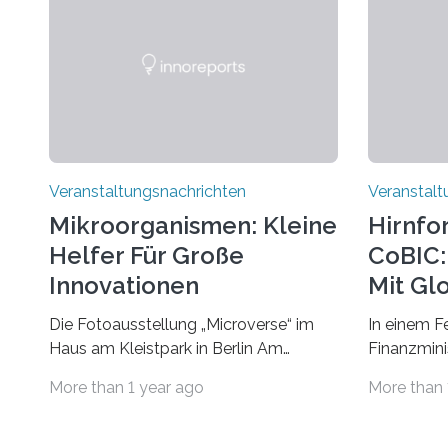
Veranstaltungsnachrichten
Veranstalt
Mikroorganismen: Kleine
Hirnfo
Helfer Für Große
CoBIC: 
Innovationen
Mit Gl
Die Fotoausstellung „Microverse“ im
In einem F
Haus am Kleistpark in Berlin Am
Finanzminis
morgigen Donnerstag wird im Haus am
Alexander 
More than 1 year ago
More than 
Kleistpark, Berlin-Schöneberg, die
Imaging Ce
Ausstellung „Microverse“ mit Arbeiten
Campus Ni
der Fotografin Kathrin Linkersdorff
Universität