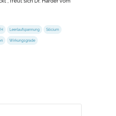
t“, freut sich Dr. Harder vom
FH
Leerlaufspannung
Silicium
on
Wirkungsgrade