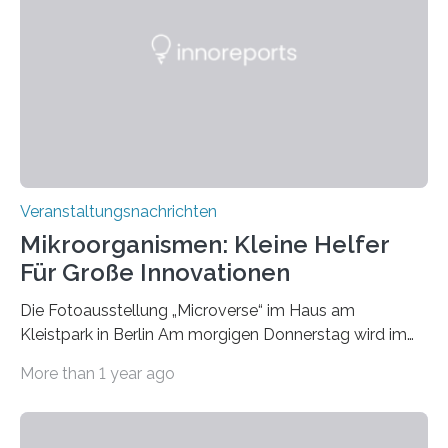
Veranstaltungsnachrichten
Mikroorganismen: Kleine Helfer
Für Große Innovationen
Die Fotoausstellung „Microverse“ im Haus am
Kleistpark in Berlin Am morgigen Donnerstag wird im
Haus am Kleistpark, Berlin-Schöneberg, die Ausstellung
More than 1 year ago
„Microverse“ mit Arbeiten der Fotografin Kathrin
Linkersdorff eröffnet. Die gezeigten Fotografien sind
Momentaufnahmen, die den Verfallsprozess von