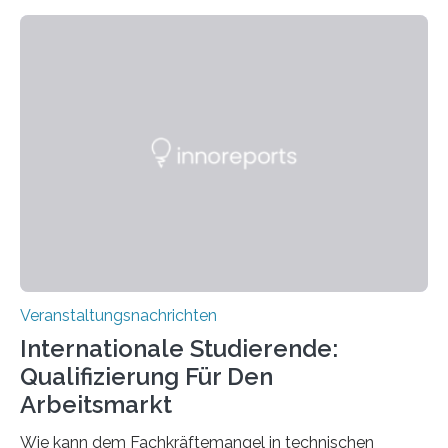
Kooperation der Goethe-Universität, des Max-Planck-
Instituts für empirische Ästhetik sowie des Ernst
Strüngmann Instituts. Es bietet den Forschenden
direkten Zugang zu einer Vielzahl hochmoderner
Spitzentechnologien, mit der die Funktionsweise des
Gehirns besser verstanden und innovative Therapien
für neurologische und psychiatrische Erkrankungen
entwickelt werden können. Die hochmodernen Geräte
sind eingebaut, die Büros sind eingerichtet…
Veranstaltungsnachrichten
Internationale Studierende:
Qualifizierung Für Den
Arbeitsmarkt
Wie kann dem Fachkräftemangel in technischen