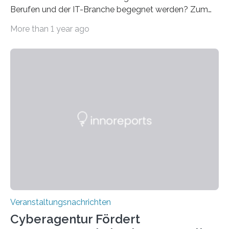
Berufen und der IT-Branche begegnet werden? Zum
Beispiel durch internationale Studierende, die an der
More than 1 year ago
Universität des Saarlandes und der Hochschule für
Technik und Wirtschaft des Saarlandes (htw saar) in
den MINT-Fächern ausgebildet werden und im
Anschluss in den hiesigen Arbeitsmarkt integriert
werden. Damit dies künftig noch besser gelingt, fördert
der Deutsche Akademische Austauschdienst beide
saarländischen Hochschulen im Gemeinschaftsprojekt
„QUAZAR“ mit insgesamt 1,15 Millionen Euro über vier
Jahre. Die Auftaktveranstaltung für das Förderprojekt
findet am…
Veranstaltungsnachrichten
Cyberagentur Fördert