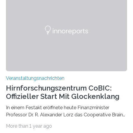
Pflanzen festhalten. Die Künstlerin setzt in den
großformatigen Bildern die Schönheit, das Werden und
Vergehen der Natur künstlerisch wirkungsvoll in Szene.
Künstlerisch-wissenschaftliche Kollaboration im HU-
Labor für Mikrobiologie Für das Projekt „Microverse“ hat
Kathrin Linkersdorff gemeinsam mit der Mikrobiologin
Prof. Dr. Regine Hengge vom…
Veranstaltungsnachrichten
Hirnforschungszentrum CoBIC:
Offizieller Start Mit Glockenklang
In einem Festakt eröffnete heute Finanzminister
Professor Dr. R. Alexander Lorz das Cooperative Brain
Imaging Center (CoBIC) auf dem Campus Niederrad
More than 1 year ago
der Goethe-Universität Frankfurt. Das CoBIC ist eine