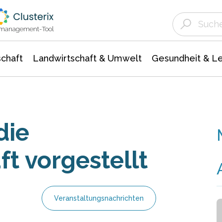
Landwirtschaft & Umwelt
Gesundheit &
Agrar- Forstwissenschaften
Unternehmensmeldungen
Biowissenschafte
Ökologie Umwelt- Naturschutz
ktmanagement-Tool
chaft
Landwirtschaft & Umwelt
Gesundheit & L
die
ft vorgestellt
Veranstaltungsnachrichten