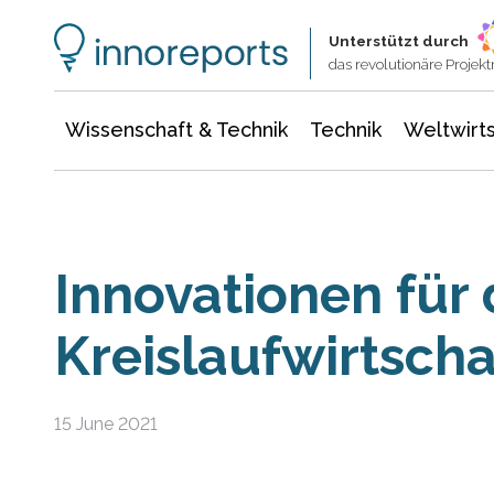
Wissenschaft & Technik
Informationstechnologie
Energie & Elektrotechnik
Unterstützt durch
das revolutionäre Proje
Wissenschaft & Technik
Technik
Weltwirts
Innovationen für 
Kreislaufwirtscha
15 June 2021