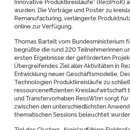
Innovative Produktkreisläufe” (ReziProK) am
wurden. Die Vorträge und Poster zu kreisl
Remanufacturing, verlängerte Produktnut
online zur Verfügung.
Thomas Bartelt vom Bundesministerium fü
begrüßte die rund 220 Teilnehmerinnen und
ersten Ergebnisse der geförderten Projek
Übergreifendes Ziel aller Aktivitäten in Rez
Entwicklung neuer Geschäftsmodelle, Des
Technologien Produktkreisläufe zu schlie
ressourceneffizienten Kreislaufwirtschaft
und Transfervorhaben RessWInn sorgt für
zwischen den unterschiedlichsten Anwendun
thematischen Sessions beleuchtet wurden
Ziel des Clusters „Kreislauffähige Elektro