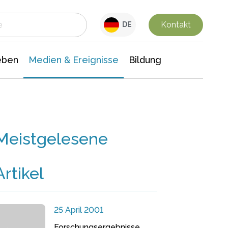
 Leben
Medien & Ereignisse
Interdisziplinäre Forschung
Veranstaltungsnachrichten
n Chemie
Gesellschaftswissenschaften
Kontakt
DE
eben
Medien & Ereignisse
Bildung
Meistgelesene
Artikel
25 April 2001
Forschungsergebnisse