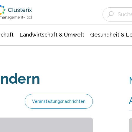
Landwirtschaft & Umwelt
Gesundheit &
Agrar- Forstwissenschaften
Unternehmensmeldungen
Biowissenschafte
Ökologie Umwelt- Naturschutz
ktmanagement-Tool
chaft
Landwirtschaft & Umwelt
Gesundheit & L
indern
Veranstaltungsnachrichten