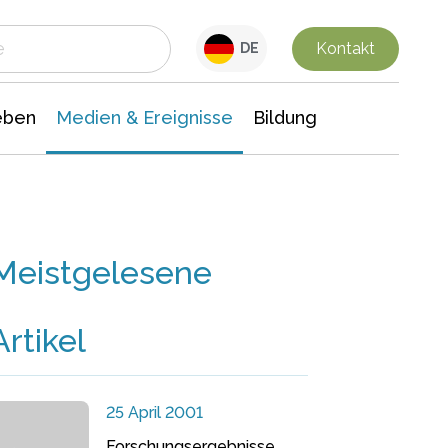
 Leben
Medien & Ereignisse
Interdisziplinäre Forschung
Veranstaltungsnachrichten
n Chemie
Gesellschaftswissenschaften
Kontakt
DE
eben
Medien & Ereignisse
Bildung
Meistgelesene
Artikel
25 April 2001
Forschungsergebnisse