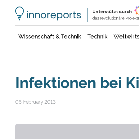
Wissenschaft & Technik
Informationstechnologie
Energie & Elektrotechnik
Unterstützt durch
das revolutionäre Proje
Wissenschaft & Technik
Technik
Weltwirts
Infektionen bei K
06 February 2013