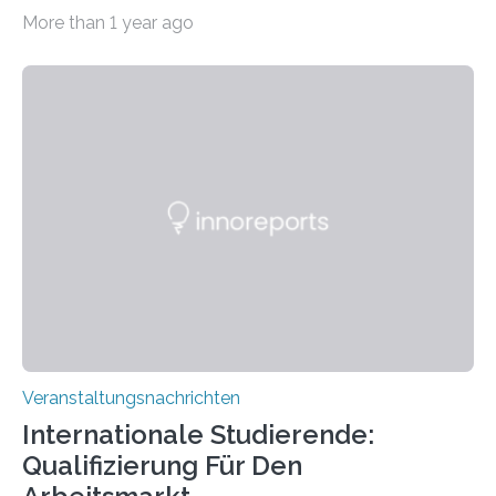
Imaging Center (CoBIC) auf dem Campus Niederrad
More than 1 year ago
der Goethe-Universität Frankfurt. Das CoBIC ist eine
Kooperation der Goethe-Universität, des Max-Planck-
Instituts für empirische Ästhetik sowie des Ernst
Strüngmann Instituts. Es bietet den Forschenden
direkten Zugang zu einer Vielzahl hochmoderner
Spitzentechnologien, mit der die Funktionsweise des
Gehirns besser verstanden und innovative Therapien
für neurologische und psychiatrische Erkrankungen
entwickelt werden können. Die hochmodernen Geräte
sind eingebaut, die Büros sind eingerichtet…
Veranstaltungsnachrichten
Internationale Studierende:
Qualifizierung Für Den