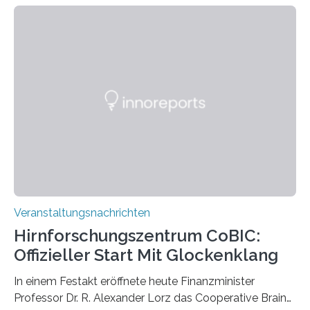
Linkersdorff eröffnet. Die gezeigten Fotografien sind
Momentaufnahmen, die den Verfallsprozess von
Pflanzen festhalten. Die Künstlerin setzt in den
großformatigen Bildern die Schönheit, das Werden und
Vergehen der Natur künstlerisch wirkungsvoll in Szene.
Künstlerisch-wissenschaftliche Kollaboration im HU-
Labor für Mikrobiologie Für das Projekt „Microverse“ hat
Kathrin Linkersdorff gemeinsam mit der Mikrobiologin
Prof. Dr. Regine Hengge vom…
Veranstaltungsnachrichten
Hirnforschungszentrum CoBIC:
Offizieller Start Mit Glockenklang
In einem Festakt eröffnete heute Finanzminister
Professor Dr. R. Alexander Lorz das Cooperative Brain