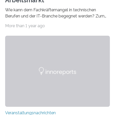
Arbeitsmarkt
Wie kann dem Fachkräftemangel in technischen
Berufen und der IT-Branche begegnet werden? Zum
Beispiel durch internationale Studierende, die an der
More than 1 year ago
Universität des Saarlandes und der Hochschule für
Technik und Wirtschaft des Saarlandes (htw saar) in
den MINT-Fächern ausgebildet werden und im
Anschluss in den hiesigen Arbeitsmarkt integriert
werden. Damit dies künftig noch besser gelingt, fördert
der Deutsche Akademische Austauschdienst beide
saarländischen Hochschulen im Gemeinschaftsprojekt
„QUAZAR“ mit insgesamt 1,15 Millionen Euro über vier
Jahre. Die Auftaktveranstaltung für das Förderprojekt
findet am…
Veranstaltungsnachrichten