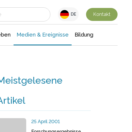
 Leben
Medien & Ereignisse
Interdisziplinäre Forschung
Veranstaltungsnachrichten
n Chemie
Gesellschaftswissenschaften
Kontakt
DE
eben
Medien & Ereignisse
Bildung
Meistgelesene
Artikel
25 April 2001
Forschungsergebnisse