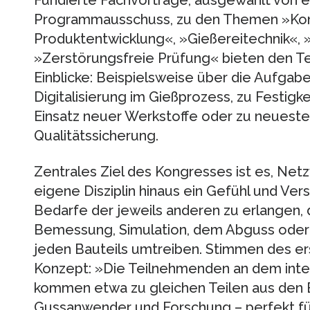
Fundierte Fachvorträge, ausgewählt von e
Programmausschuss, zu den Themen »Kon
Produktentwicklung«, »Gießereitechnik«, 
»Zerstörungsfreie Prüfung« bieten den T
Einblicke: Beispielsweise über die Aufgab
Digitalisierung im Gießprozess, zu Festig
Einsatz neuer Werkstoffe oder zu neueste
Qualitätssicherung.
Zentrales Ziel des Kongresses ist es, Net
eigene Disziplin hinaus ein Gefühl und Ver
Bedarfe der jeweils anderen zu erlangen, d
Bemessung, Simulation, dem Abguss oder 
jeden Bauteils umtreiben. Stimmen des e
Konzept: »Die Teilnehmenden an dem inter
kommen etwa zu gleichen Teilen aus den 
Gussanwender und Forschung – perfekt fü