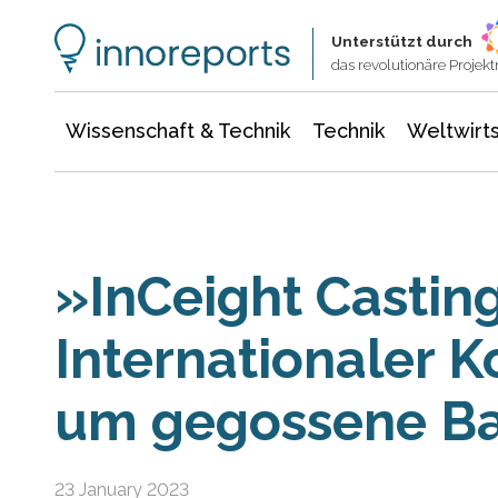
Wissenschaft & Technik
Informationstechnologie
Energie & Elektrotechnik
Unterstützt durch
das revolutionäre Proje
Wissenschaft & Technik
Technik
Weltwirts
»InCeight Castin
Internationaler 
um gegossene Ba
23 January 2023