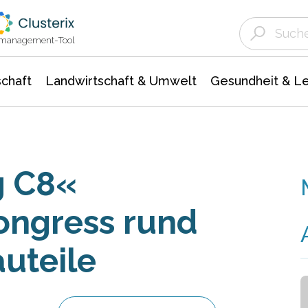
Landwirtschaft & Umwelt
Gesundheit &
Agrar- Forstwissenschaften
Unternehmensmeldungen
Biowissenschafte
Ökologie Umwelt- Naturschutz
ktmanagement-Tool
chaft
Landwirtschaft & Umwelt
Gesundheit & L
g C8«
Kongress rund
uteile