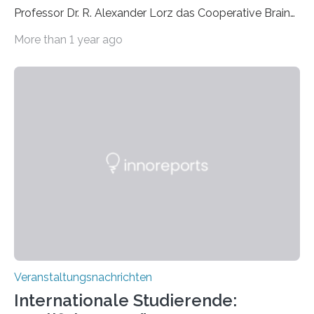
Professor Dr. R. Alexander Lorz das Cooperative Brain
Imaging Center (CoBIC) auf dem Campus Niederrad
More than 1 year ago
der Goethe-Universität Frankfurt. Das CoBIC ist eine
Kooperation der Goethe-Universität, des Max-Planck-
Instituts für empirische Ästhetik sowie des Ernst
Strüngmann Instituts. Es bietet den Forschenden
direkten Zugang zu einer Vielzahl hochmoderner
Spitzentechnologien, mit der die Funktionsweise des
Gehirns besser verstanden und innovative Therapien
für neurologische und psychiatrische Erkrankungen
entwickelt werden können. Die hochmodernen Geräte
sind eingebaut, die Büros sind eingerichtet…
Veranstaltungsnachrichten
Internationale Studierende: