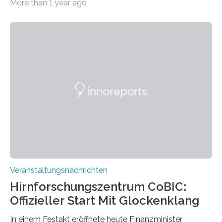
More than 1 year ago
„Microverse“ mit Arbeiten der Fotografin Kathrin
Linkersdorff eröffnet. Die gezeigten Fotografien sind
Momentaufnahmen, die den Verfallsprozess von
Pflanzen festhalten. Die Künstlerin setzt in den
großformatigen Bildern die Schönheit, das Werden und
Vergehen der Natur künstlerisch wirkungsvoll in Szene.
Künstlerisch-wissenschaftliche Kollaboration im HU-
Labor für Mikrobiologie Für das Projekt „Microverse“ hat
Kathrin Linkersdorff gemeinsam mit der Mikrobiologin
Prof. Dr. Regine Hengge vom…
Veranstaltungsnachrichten
Hirnforschungszentrum CoBIC:
Offizieller Start Mit Glockenklang
In einem Festakt eröffnete heute Finanzminister