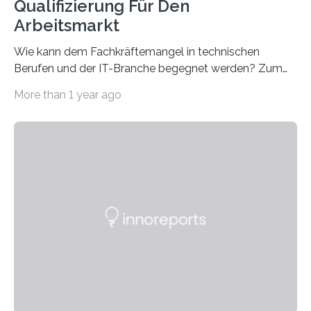
Qualifizierung Für Den
Arbeitsmarkt
Wie kann dem Fachkräftemangel in technischen
Berufen und der IT-Branche begegnet werden? Zum
Beispiel durch internationale Studierende, die an der
More than 1 year ago
Universität des Saarlandes und der Hochschule für
Technik und Wirtschaft des Saarlandes (htw saar) in
den MINT-Fächern ausgebildet werden und im
Anschluss in den hiesigen Arbeitsmarkt integriert
werden. Damit dies künftig noch besser gelingt, fördert
der Deutsche Akademische Austauschdienst beide
saarländischen Hochschulen im Gemeinschaftsprojekt
„QUAZAR“ mit insgesamt 1,15 Millionen Euro über vier
Jahre. Die Auftaktveranstaltung für das Förderprojekt
findet am…