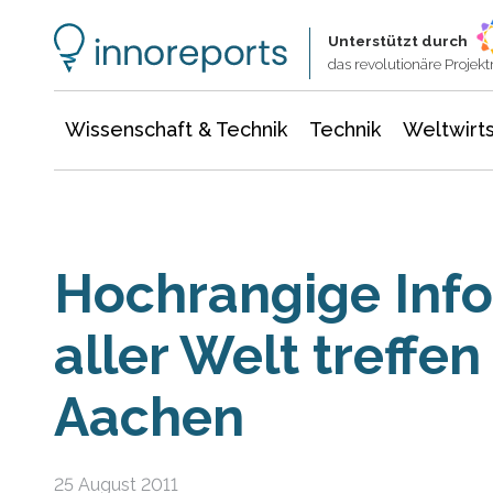
Wissenschaft & Technik
Informationstechnologie
Energie & Elektrotechnik
Unterstützt durch
das revolutionäre Proje
Wissenschaft & Technik
Technik
Weltwirts
Hochrangige Info
aller Welt treffen 
Aachen
25 August 2011