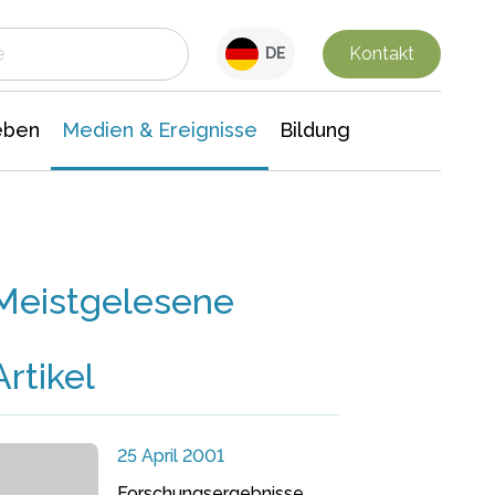
 Leben
Medien & Ereignisse
Interdisziplinäre Forschung
Veranstaltungsnachrichten
n Chemie
Gesellschaftswissenschaften
Kontakt
DE
eben
Medien & Ereignisse
Bildung
Meistgelesene
Artikel
25 April 2001
Forschungsergebnisse