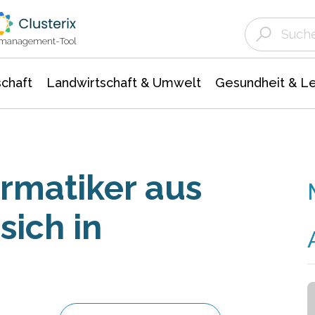
Landwirtschaft & Umwelt
Gesundheit &
Agrar- Forstwissenschaften
Unternehmensmeldungen
Biowissenschafte
Ökologie Umwelt- Naturschutz
ktmanagement-Tool
chaft
Landwirtschaft & Umwelt
Gesundheit & L
rmatiker aus
sich in