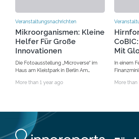
Veranstaltungsnachrichten
Veranstalt
Mikroorganismen: Kleine
Hirnfo
Helfer Für Große
CoBIC: 
Innovationen
Mit Gl
Die Fotoausstellung „Microverse“ im
In einem F
Haus am Kleistpark in Berlin Am
Finanzminis
morgigen Donnerstag wird im Haus am
Alexander 
More than 1 year ago
More than 
Kleistpark, Berlin-Schöneberg, die
Imaging Ce
Ausstellung „Microverse“ mit Arbeiten
Campus Ni
der Fotografin Kathrin Linkersdorff
Universität
eröffnet. Die gezeigten Fotografien sind
eine Koope
Momentaufnahmen, die den
Universität
Verfallsprozess von Pflanzen
für empiri
festhalten. Die Künstlerin setzt in den
Strüngmann
großformatigen Bildern die Schönheit,
Forschende