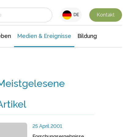
 Leben
Medien & Ereignisse
Interdisziplinäre Forschung
Veranstaltungsnachrichten
n Chemie
Gesellschaftswissenschaften
Kontakt
DE
eben
Medien & Ereignisse
Bildung
Meistgelesene
Artikel
25 April 2001
Forschungsergebnisse