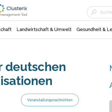
Landwirtschaft & Umwelt
Gesundheit &
Agrar- Forstwissenschaften
Unternehmensmeldungen
Biowissenschafte
Ökologie Umwelt- Naturschutz
ktmanagement-Tool
chaft
Landwirtschaft & Umwelt
Gesundheit & L
er deutschen
isationen
Veranstaltungsnachrichten