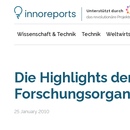
Wissenschaft & Technik
Informationstechnologie
Energie & Elektrotechnik
Unterstützt durch
das revolutionäre Proje
Wissenschaft & Technik
Technik
Weltwirts
Die Highlights d
Forschungsorgan
25 January 2010