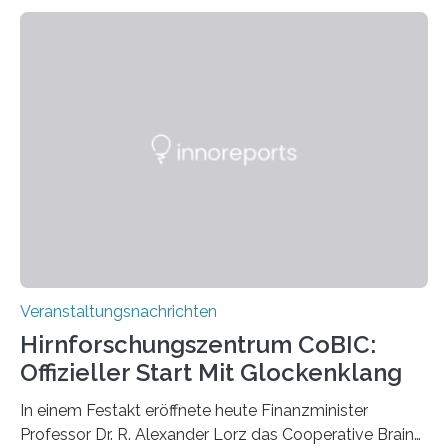
Linkersdorff eröffnet. Die gezeigten Fotografien sind
Momentaufnahmen, die den Verfallsprozess von
Pflanzen festhalten. Die Künstlerin setzt in den
großformatigen Bildern die Schönheit, das Werden und
Vergehen der Natur künstlerisch wirkungsvoll in Szene.
Künstlerisch-wissenschaftliche Kollaboration im HU-
Labor für Mikrobiologie Für das Projekt „Microverse“ hat
Kathrin Linkersdorff gemeinsam mit der Mikrobiologin
Prof. Dr. Regine Hengge vom…
Veranstaltungsnachrichten
Hirnforschungszentrum CoBIC:
Offizieller Start Mit Glockenklang
In einem Festakt eröffnete heute Finanzminister
Professor Dr. R. Alexander Lorz das Cooperative Brain