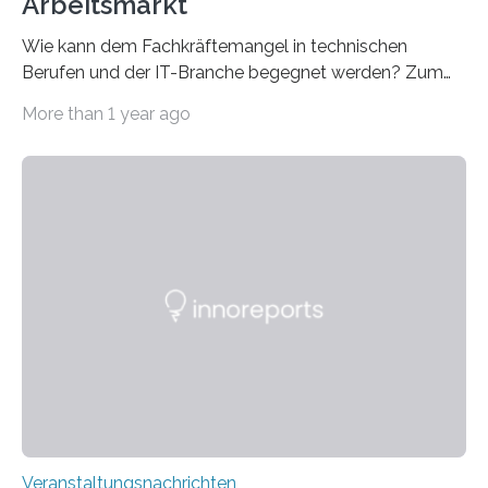
Arbeitsmarkt
Wie kann dem Fachkräftemangel in technischen
Berufen und der IT-Branche begegnet werden? Zum
Beispiel durch internationale Studierende, die an der
More than 1 year ago
Universität des Saarlandes und der Hochschule für
Technik und Wirtschaft des Saarlandes (htw saar) in
den MINT-Fächern ausgebildet werden und im
Anschluss in den hiesigen Arbeitsmarkt integriert
werden. Damit dies künftig noch besser gelingt, fördert
der Deutsche Akademische Austauschdienst beide
saarländischen Hochschulen im Gemeinschaftsprojekt
„QUAZAR“ mit insgesamt 1,15 Millionen Euro über vier
Jahre. Die Auftaktveranstaltung für das Förderprojekt
findet am…
Veranstaltungsnachrichten