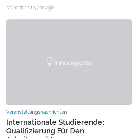
Imaging Center (CoBIC) auf dem Campus Niederrad
More than 1 year ago
der Goethe-Universität Frankfurt. Das CoBIC ist eine
Kooperation der Goethe-Universität, des Max-Planck-
Instituts für empirische Ästhetik sowie des Ernst
Strüngmann Instituts. Es bietet den Forschenden
direkten Zugang zu einer Vielzahl hochmoderner
Spitzentechnologien, mit der die Funktionsweise des
Gehirns besser verstanden und innovative Therapien
für neurologische und psychiatrische Erkrankungen
entwickelt werden können. Die hochmodernen Geräte
sind eingebaut, die Büros sind eingerichtet…
Veranstaltungsnachrichten
Internationale Studierende:
Qualifizierung Für Den