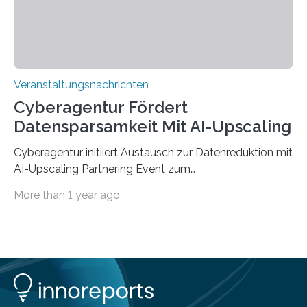
findet am…
Veranstaltungsnachrichten
Cyberagentur Fördert
Datensparsamkeit Mit AI-Upscaling
Cyberagentur initiiert Austausch zur Datenreduktion mit
AI-Upscaling Partnering Event zum
Forschungsprogramm DDK – Vernetzung für
More than 1 year ago
innovative DatenverarbeitungDie Agentur für
Innovation in der Cybersicherheit GmbH (Cyberagentur)
lädt zum virtuellen Partnering Event des
Forschungsprogramms DDK ein. Im Fokus steht die
Entwicklung von Technologien zur gezielten
Datenreduktion und Rekonstruktion in schwierigen
Kommunikationsumgebungen. Das Event dient der