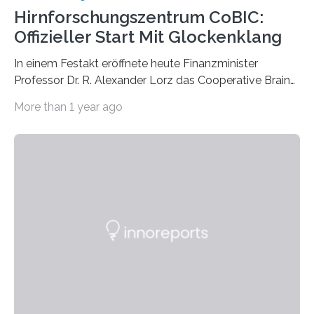
Hirnforschungszentrum CoBIC:
Offizieller Start Mit Glockenklang
In einem Festakt eröffnete heute Finanzminister
Professor Dr. R. Alexander Lorz das Cooperative Brain
Imaging Center (CoBIC) auf dem Campus Niederrad
More than 1 year ago
der Goethe-Universität Frankfurt. Das CoBIC ist eine
Kooperation der Goethe-Universität, des Max-Planck-
Instituts für empirische Ästhetik sowie des Ernst
Strüngmann Instituts. Es bietet den Forschenden
direkten Zugang zu einer Vielzahl hochmoderner
Spitzentechnologien, mit der die Funktionsweise des
Gehirns besser verstanden und innovative Therapien
für neurologische und psychiatrische Erkrankungen
entwickelt werden können. Die hochmodernen Geräte
sind eingebaut, die Büros sind eingerichtet…