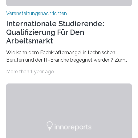
Veranstaltungsnachrichten
Internationale Studierende:
Qualifizierung Für Den
Arbeitsmarkt
Wie kann dem Fachkräftemangel in technischen
Berufen und der IT-Branche begegnet werden? Zum
Beispiel durch internationale Studierende, die an der
More than 1 year ago
Universität des Saarlandes und der Hochschule für
Technik und Wirtschaft des Saarlandes (htw saar) in
den MINT-Fächern ausgebildet werden und im
Anschluss in den hiesigen Arbeitsmarkt integriert
werden. Damit dies künftig noch besser gelingt, fördert
der Deutsche Akademische Austauschdienst beide
saarländischen Hochschulen im Gemeinschaftsprojekt
„QUAZAR“ mit insgesamt 1,15 Millionen Euro über vier
Jahre. Die Auftaktveranstaltung für das Förderprojekt