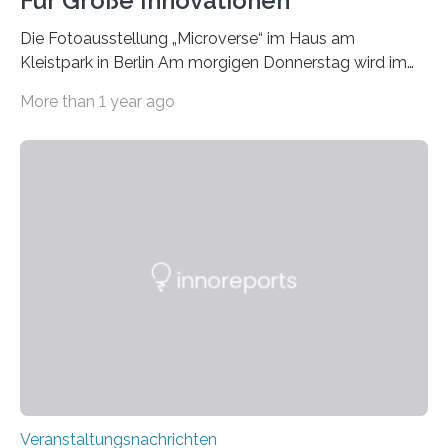
Für Große Innovationen
Die Fotoausstellung „Microverse“ im Haus am
Kleistpark in Berlin Am morgigen Donnerstag wird im
Haus am Kleistpark, Berlin-Schöneberg, die Ausstellung
More than 1 year ago
„Microverse“ mit Arbeiten der Fotografin Kathrin
Linkersdorff eröffnet. Die gezeigten Fotografien sind
Momentaufnahmen, die den Verfallsprozess von
Pflanzen festhalten. Die Künstlerin setzt in den
großformatigen Bildern die Schönheit, das Werden und
Vergehen der Natur künstlerisch wirkungsvoll in Szene.
Künstlerisch-wissenschaftliche Kollaboration im HU-
Labor für Mikrobiologie Für das Projekt „Microverse“ hat
Kathrin Linkersdorff gemeinsam mit der Mikrobiologin
Prof. Dr. Regine Hengge vom…
Veranstaltungsnachrichten