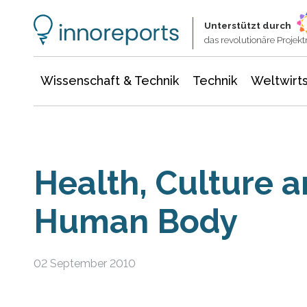
Wissenschaft & Technik
Informationstechnologie
Energie & Elektrotechnik
Unterstützt durch
das revolutionäre Proje
Wissenschaft & Technik
Technik
Weltwirts
Health, Culture a
Human Body
02 September 2010