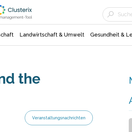
Landwirtschaft & Umwelt
Gesundheit &
Agrar- Forstwissenschaften
Unternehmensmeldungen
Biowissenschafte
Ökologie Umwelt- Naturschutz
ktmanagement-Tool
chaft
Landwirtschaft & Umwelt
Gesundheit & L
nd the
Veranstaltungsnachrichten