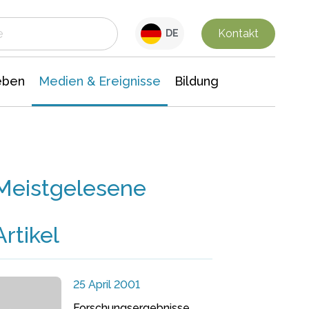
 Leben
Medien & Ereignisse
Interdisziplinäre Forschung
Veranstaltungsnachrichten
n Chemie
Gesellschaftswissenschaften
Kontakt
DE
eben
Medien & Ereignisse
Bildung
Meistgelesene
Artikel
25 April 2001
Forschungsergebnisse