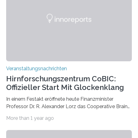
Vergehen der Natur künstlerisch wirkungsvoll in Szene.
Künstlerisch-wissenschaftliche Kollaboration im HU-
Labor für Mikrobiologie Für das Projekt „Microverse“ hat
Kathrin Linkersdorff gemeinsam mit der Mikrobiologin
Prof. Dr. Regine Hengge vom…
Veranstaltungsnachrichten
Hirnforschungszentrum CoBIC:
Offizieller Start Mit Glockenklang
In einem Festakt eröffnete heute Finanzminister
Professor Dr. R. Alexander Lorz das Cooperative Brain
Imaging Center (CoBIC) auf dem Campus Niederrad
More than 1 year ago
der Goethe-Universität Frankfurt. Das CoBIC ist eine
Kooperation der Goethe-Universität, des Max-Planck-
Instituts für empirische Ästhetik sowie des Ernst