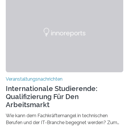
Strüngmann Instituts. Es bietet den Forschenden
direkten Zugang zu einer Vielzahl hochmoderner
Spitzentechnologien, mit der die Funktionsweise des
Gehirns besser verstanden und innovative Therapien
für neurologische und psychiatrische Erkrankungen
entwickelt werden können. Die hochmodernen Geräte
sind eingebaut, die Büros sind eingerichtet…
Veranstaltungsnachrichten
Internationale Studierende:
Qualifizierung Für Den
Arbeitsmarkt
Wie kann dem Fachkräftemangel in technischen
Berufen und der IT-Branche begegnet werden? Zum