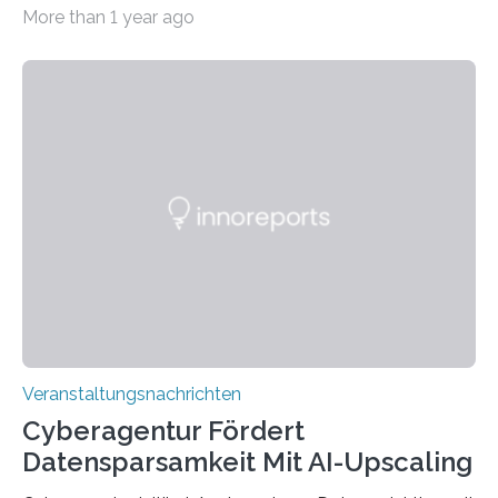
Beispiel durch internationale Studierende, die an der
More than 1 year ago
Universität des Saarlandes und der Hochschule für
Technik und Wirtschaft des Saarlandes (htw saar) in
den MINT-Fächern ausgebildet werden und im
Anschluss in den hiesigen Arbeitsmarkt integriert
werden. Damit dies künftig noch besser gelingt, fördert
der Deutsche Akademische Austauschdienst beide
saarländischen Hochschulen im Gemeinschaftsprojekt
„QUAZAR“ mit insgesamt 1,15 Millionen Euro über vier
Jahre. Die Auftaktveranstaltung für das Förderprojekt
findet am…
Veranstaltungsnachrichten
Cyberagentur Fördert
Datensparsamkeit Mit AI-Upscaling