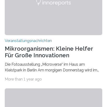
Veranstaltungsnachrichten
Mikroorganismen: Kleine Helfer
Für Große Innovationen
Die Fotoausstellung „Microverse“ im Haus am
Kleistpark in Berlin Am morgigen Donnerstag wird im
Haus am Kleistpark, Berlin-Schöneberg, die Ausstellung
More than 1 year ago
„Microverse“ mit Arbeiten der Fotografin Kathrin
Linkersdorff eröffnet. Die gezeigten Fotografien sind
Momentaufnahmen, die den Verfallsprozess von
Pflanzen festhalten. Die Künstlerin setzt in den
großformatigen Bildern die Schönheit, das Werden und