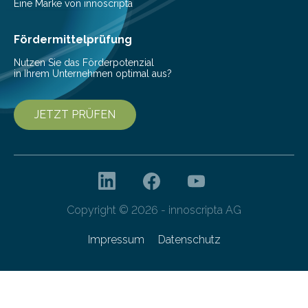
Vorbereitung der Programmausschreibung. Die
Eine Marke von innoscripta
Cyberagentur organisiert am 25. März 2025, von 14:00
bis 16:00 Uhr, ein virtuelles Partnering Event zum
Fördermittelprüfung
Forschungsprogramm „Datenrekonstruktion…
Nutzen Sie das Förderpotenzial
in Ihrem Unternehmen optimal aus?
JETZT PRÜFEN
Copyright © 2026 - innoscripta AG
Impressum
Datenschutz