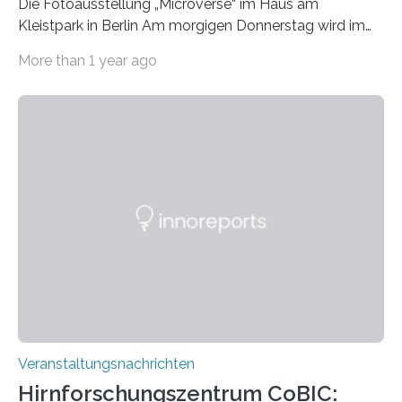
Die Fotoausstellung „Microverse“ im Haus am
Kleistpark in Berlin Am morgigen Donnerstag wird im
Haus am Kleistpark, Berlin-Schöneberg, die Ausstellung
More than 1 year ago
„Microverse“ mit Arbeiten der Fotografin Kathrin
Linkersdorff eröffnet. Die gezeigten Fotografien sind
Momentaufnahmen, die den Verfallsprozess von
Pflanzen festhalten. Die Künstlerin setzt in den
großformatigen Bildern die Schönheit, das Werden und
Vergehen der Natur künstlerisch wirkungsvoll in Szene.
Künstlerisch-wissenschaftliche Kollaboration im HU-
Labor für Mikrobiologie Für das Projekt „Microverse“ hat
Kathrin Linkersdorff gemeinsam mit der Mikrobiologin
Prof. Dr. Regine Hengge vom…
Veranstaltungsnachrichten
Hirnforschungszentrum CoBIC: