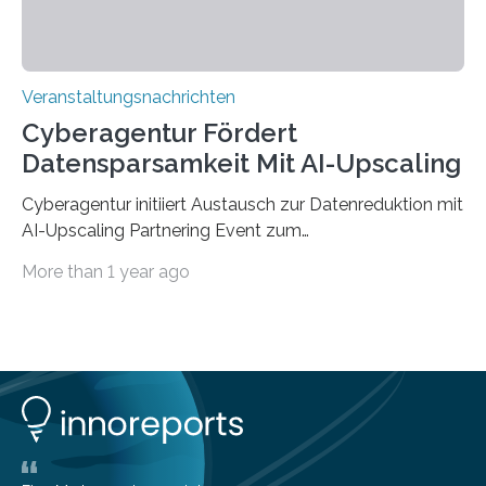
Veranstaltungsnachrichten
Cyberagentur Fördert
Datensparsamkeit Mit AI-Upscaling
Cyberagentur initiiert Austausch zur Datenreduktion mit
AI-Upscaling Partnering Event zum
Forschungsprogramm DDK – Vernetzung für
More than 1 year ago
innovative DatenverarbeitungDie Agentur für
Innovation in der Cybersicherheit GmbH (Cyberagentur)
lädt zum virtuellen Partnering Event des
Forschungsprogramms DDK ein. Im Fokus steht die
Entwicklung von Technologien zur gezielten
Datenreduktion und Rekonstruktion in schwierigen
Kommunikationsumgebungen. Das Event dient der
Vernetzung potenzieller Forschungspartner und der