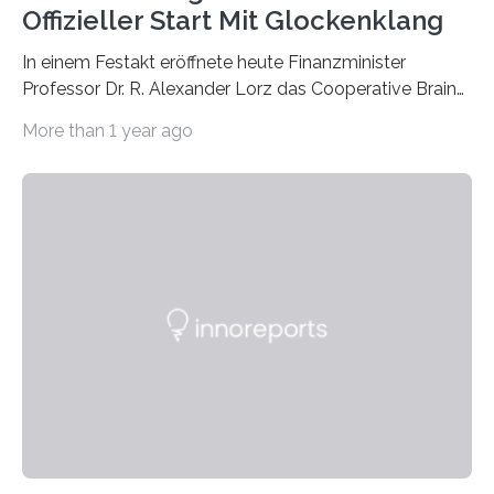
Offizieller Start Mit Glockenklang
In einem Festakt eröffnete heute Finanzminister
Professor Dr. R. Alexander Lorz das Cooperative Brain
Imaging Center (CoBIC) auf dem Campus Niederrad
More than 1 year ago
der Goethe-Universität Frankfurt. Das CoBIC ist eine
Kooperation der Goethe-Universität, des Max-Planck-
Instituts für empirische Ästhetik sowie des Ernst
Strüngmann Instituts. Es bietet den Forschenden
direkten Zugang zu einer Vielzahl hochmoderner
Spitzentechnologien, mit der die Funktionsweise des
Gehirns besser verstanden und innovative Therapien
für neurologische und psychiatrische Erkrankungen
entwickelt werden können. Die hochmodernen Geräte
sind eingebaut, die Büros sind eingerichtet…