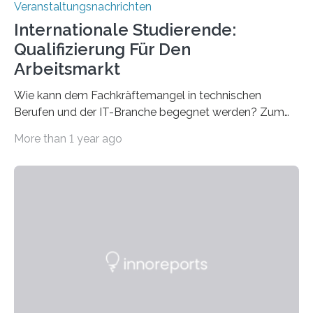
Veranstaltungsnachrichten
Internationale Studierende:
Qualifizierung Für Den
Arbeitsmarkt
Wie kann dem Fachkräftemangel in technischen
Berufen und der IT-Branche begegnet werden? Zum
Beispiel durch internationale Studierende, die an der
More than 1 year ago
Universität des Saarlandes und der Hochschule für
Technik und Wirtschaft des Saarlandes (htw saar) in
den MINT-Fächern ausgebildet werden und im
Anschluss in den hiesigen Arbeitsmarkt integriert
werden. Damit dies künftig noch besser gelingt, fördert
der Deutsche Akademische Austauschdienst beide
saarländischen Hochschulen im Gemeinschaftsprojekt
„QUAZAR“ mit insgesamt 1,15 Millionen Euro über vier
Jahre. Die Auftaktveranstaltung für das Förderprojekt
findet am…