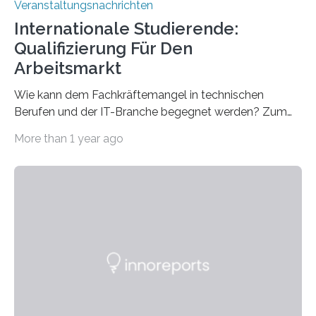
Veranstaltungsnachrichten
Internationale Studierende:
Qualifizierung Für Den
Arbeitsmarkt
Wie kann dem Fachkräftemangel in technischen
Berufen und der IT-Branche begegnet werden? Zum
Beispiel durch internationale Studierende, die an der
More than 1 year ago
Universität des Saarlandes und der Hochschule für
Technik und Wirtschaft des Saarlandes (htw saar) in
den MINT-Fächern ausgebildet werden und im
Anschluss in den hiesigen Arbeitsmarkt integriert
werden. Damit dies künftig noch besser gelingt, fördert
der Deutsche Akademische Austauschdienst beide
saarländischen Hochschulen im Gemeinschaftsprojekt
„QUAZAR“ mit insgesamt 1,15 Millionen Euro über vier
Jahre. Die Auftaktveranstaltung für das Förderprojekt
findet am…