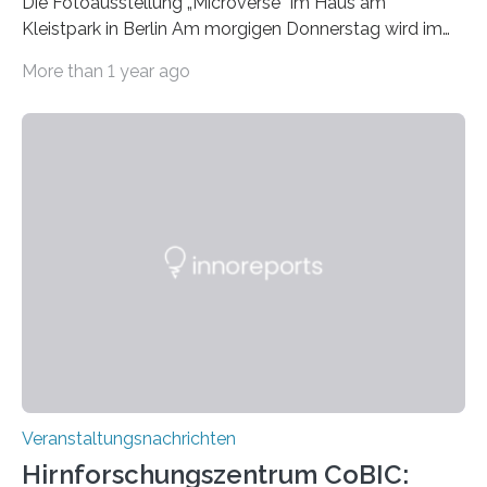
Die Fotoausstellung „Microverse“ im Haus am
Kleistpark in Berlin Am morgigen Donnerstag wird im
Haus am Kleistpark, Berlin-Schöneberg, die Ausstellung
More than 1 year ago
„Microverse“ mit Arbeiten der Fotografin Kathrin
Linkersdorff eröffnet. Die gezeigten Fotografien sind
Momentaufnahmen, die den Verfallsprozess von
Pflanzen festhalten. Die Künstlerin setzt in den
großformatigen Bildern die Schönheit, das Werden und
Vergehen der Natur künstlerisch wirkungsvoll in Szene.
Künstlerisch-wissenschaftliche Kollaboration im HU-
Labor für Mikrobiologie Für das Projekt „Microverse“ hat
Kathrin Linkersdorff gemeinsam mit der Mikrobiologin
Prof. Dr. Regine Hengge vom…
Veranstaltungsnachrichten
Hirnforschungszentrum CoBIC: