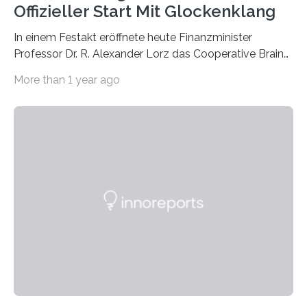
Offizieller Start Mit Glockenklang
In einem Festakt eröffnete heute Finanzminister
Professor Dr. R. Alexander Lorz das Cooperative Brain
Imaging Center (CoBIC) auf dem Campus Niederrad
More than 1 year ago
der Goethe-Universität Frankfurt. Das CoBIC ist eine
Kooperation der Goethe-Universität, des Max-Planck-
Instituts für empirische Ästhetik sowie des Ernst
Strüngmann Instituts. Es bietet den Forschenden
direkten Zugang zu einer Vielzahl hochmoderner
Spitzentechnologien, mit der die Funktionsweise des
Gehirns besser verstanden und innovative Therapien
für neurologische und psychiatrische Erkrankungen
entwickelt werden können. Die hochmodernen Geräte
sind eingebaut, die Büros sind eingerichtet…