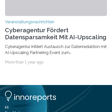
Veranstaltungsnachrichten
Cyberagentur Fördert
Datensparsamkeit Mit AI-Upscaling
Cyberagentur initiiert Austausch zur Datenreduktion mit
AI-Upscaling Partnering Event zum
Forschungsprogramm DDK – Vernetzung für
More than 1 year ago
innovative DatenverarbeitungDie Agentur für
Innovation in der Cybersicherheit GmbH (Cyberagentur)
lädt zum virtuellen Partnering Event des
Forschungsprogramms DDK ein. Im Fokus steht die
Entwicklung von Technologien zur gezielten
Datenreduktion und Rekonstruktion in schwierigen
Kommunikationsumgebungen. Das Event dient der
Vernetzung potenzieller Forschungspartner und der