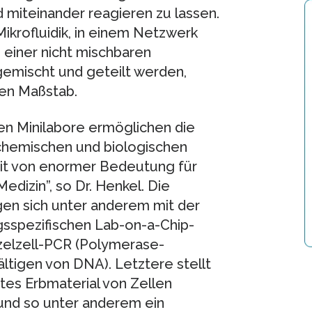
miteinander reagieren zu lassen.
ikrofluidik, in einem Netzwerk
 einer nicht mischbaren
, gemischt und geteilt werden,
ßen Maßstab.
en Minilabore ermöglichen die
 chemischen und biologischen
mit von enormer Bedeutung für
edizin”, so Dr. Henkel. Die
en sich unter anderem mit der
sspezifischen Lab-on-a-Chip-
zelzell-PCR (Polymerase-
ltigen von DNA). Letztere stellt
es Erbmaterial von Zellen
und so unter anderem ein