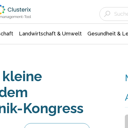
Landwirtschaft & Umwelt
Gesundheit &
Agrar- Forstwissenschaften
Unternehmensmeldungen
Biowissenschafte
Ökologie Umwelt- Naturschutz
ktmanagement-Tool
chaft
Landwirtschaft & Umwelt
Gesundheit & L
 kleine
 dem
nik-Kongress