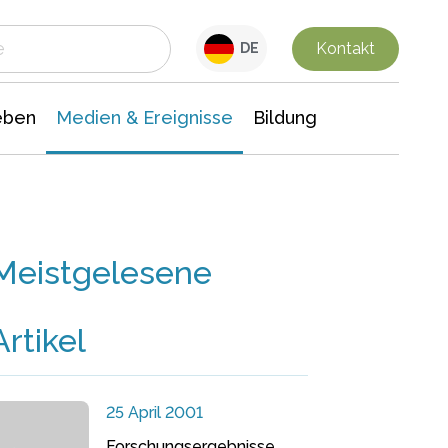
 Leben
Medien & Ereignisse
Interdisziplinäre Forschung
Veranstaltungsnachrichten
n Chemie
Gesellschaftswissenschaften
Kontakt
DE
eben
Medien & Ereignisse
Bildung
Meistgelesene
Artikel
25 April 2001
Forschungsergebnisse