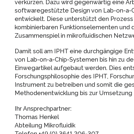
verkürzen. Dazu wird gegenwärtig eine A
softwaregestützte Design von Lab-on-a-C
entwickelt. Diese unterstützt den Prozess 
kombinierbaren Funktionselementen und di
Zusammenspiel in mikrofluidischen Netzwe
Damit soll am IPHT eine durchgängige Entw
von Lab-on-a-Chip-Systemen bis hin zu der
Einwegartikel aufgebaut werden. Dies ents
Forschungsphilosophie des IPHT, Forschun
Instrument zu betreiben und somit die g
Methodenentwicklung bis zur Umsetzung 
Ihr Ansprechpartner:
Thomas Henkel
Abteilung Mikrofluidik
Telefon +49 (0) 3641 206-307