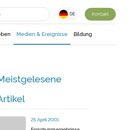
 Leben
Medien & Ereignisse
Interdisziplinäre Forschung
Veranstaltungsnachrichten
n Chemie
Gesellschaftswissenschaften
Kontakt
DE
eben
Medien & Ereignisse
Bildung
Meistgelesene
Artikel
25 April 2001
Forschungsergebnisse