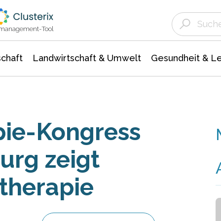
Landwirtschaft & Umwelt
Gesundheit &
Agrar- Forstwissenschaften
Unternehmensmeldungen
Biowissenschafte
Ökologie Umwelt- Naturschutz
ktmanagement-Tool
chaft
Landwirtschaft & Umwelt
Gesundheit & L
pie-Kongress
urg zeigt
therapie