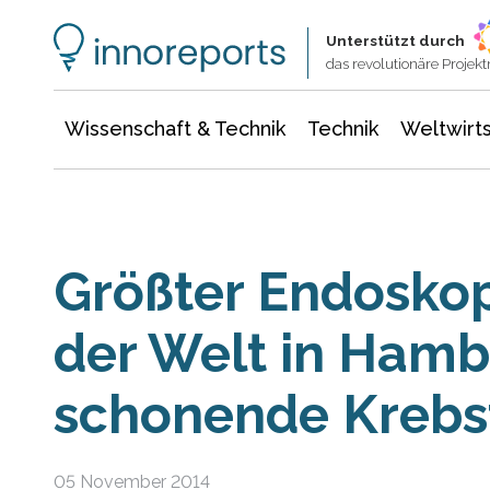
Wissenschaft & Technik
Informationstechnologie
Energie & Elektrotechnik
Unterstützt durch
das revolutionäre Proje
Wissenschaft & Technik
Technik
Weltwirts
Größter Endosko
der Welt in Hamb
schonende Krebs
05 November 2014