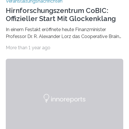
Veranstaltungsnachrichten
Hirnforschungszentrum CoBIC:
Offizieller Start Mit Glockenklang
In einem Festakt eröffnete heute Finanzminister
Professor Dr. R. Alexander Lorz das Cooperative Brain
Imaging Center (CoBIC) auf dem Campus Niederrad
More than 1 year ago
der Goethe-Universität Frankfurt. Das CoBIC ist eine
Kooperation der Goethe-Universität, des Max-Planck-
Instituts für empirische Ästhetik sowie des Ernst
Strüngmann Instituts. Es bietet den Forschenden
direkten Zugang zu einer Vielzahl hochmoderner
Spitzentechnologien, mit der die Funktionsweise des
Gehirns besser verstanden und innovative Therapien
für neurologische und psychiatrische Erkrankungen
entwickelt werden können. Die hochmodernen Geräte
sind eingebaut, die Büros sind eingerichtet…