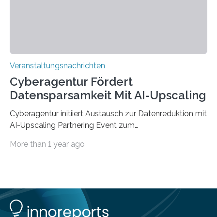
findet am…
Veranstaltungsnachrichten
Cyberagentur Fördert
Datensparsamkeit Mit AI-Upscaling
Cyberagentur initiiert Austausch zur Datenreduktion mit
AI-Upscaling Partnering Event zum
Forschungsprogramm DDK – Vernetzung für
More than 1 year ago
innovative DatenverarbeitungDie Agentur für
Innovation in der Cybersicherheit GmbH (Cyberagentur)
lädt zum virtuellen Partnering Event des
Forschungsprogramms DDK ein. Im Fokus steht die
Entwicklung von Technologien zur gezielten
Datenreduktion und Rekonstruktion in schwierigen