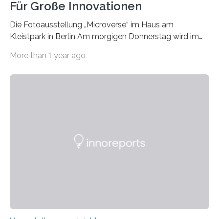
Für Große Innovationen
Die Fotoausstellung „Microverse“ im Haus am
Kleistpark in Berlin Am morgigen Donnerstag wird im
Haus am Kleistpark, Berlin-Schöneberg, die Ausstellung
More than 1 year ago
„Microverse“ mit Arbeiten der Fotografin Kathrin
Linkersdorff eröffnet. Die gezeigten Fotografien sind
Momentaufnahmen, die den Verfallsprozess von
Pflanzen festhalten. Die Künstlerin setzt in den
großformatigen Bildern die Schönheit, das Werden und
Vergehen der Natur künstlerisch wirkungsvoll in Szene.
Künstlerisch-wissenschaftliche Kollaboration im HU-
Labor für Mikrobiologie Für das Projekt „Microverse“ hat
Kathrin Linkersdorff gemeinsam mit der Mikrobiologin
Prof. Dr. Regine Hengge vom…