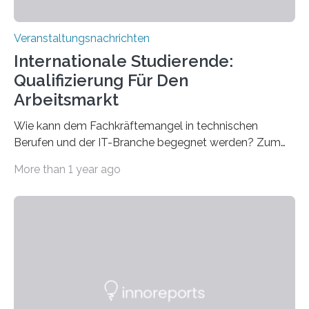
Veranstaltungsnachrichten
Internationale Studierende:
Qualifizierung Für Den
Arbeitsmarkt
Wie kann dem Fachkräftemangel in technischen
Berufen und der IT-Branche begegnet werden? Zum
Beispiel durch internationale Studierende, die an der
More than 1 year ago
Universität des Saarlandes und der Hochschule für
Technik und Wirtschaft des Saarlandes (htw saar) in
den MINT-Fächern ausgebildet werden und im
Anschluss in den hiesigen Arbeitsmarkt integriert
werden. Damit dies künftig noch besser gelingt, fördert
der Deutsche Akademische Austauschdienst beide
saarländischen Hochschulen im Gemeinschaftsprojekt
„QUAZAR“ mit insgesamt 1,15 Millionen Euro über vier
Jahre. Die Auftaktveranstaltung für das Förderprojekt