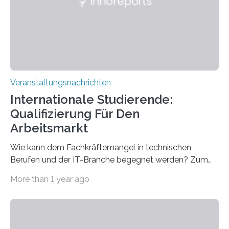
für neurologische und psychiatrische Erkrankungen
entwickelt werden können. Die hochmodernen Geräte
sind eingebaut, die Büros sind eingerichtet…
Veranstaltungsnachrichten
Internationale Studierende:
Qualifizierung Für Den
Arbeitsmarkt
Wie kann dem Fachkräftemangel in technischen
Berufen und der IT-Branche begegnet werden? Zum
Beispiel durch internationale Studierende, die an der
More than 1 year ago
Universität des Saarlandes und der Hochschule für
Technik und Wirtschaft des Saarlandes (htw saar) in
den MINT-Fächern ausgebildet werden und im
Anschluss in den hiesigen Arbeitsmarkt integriert