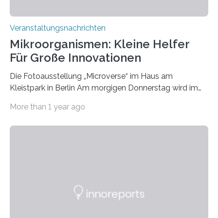
Veranstaltungsnachrichten
Mikroorganismen: Kleine Helfer
Für Große Innovationen
Die Fotoausstellung „Microverse“ im Haus am
Kleistpark in Berlin Am morgigen Donnerstag wird im
Haus am Kleistpark, Berlin-Schöneberg, die Ausstellung
More than 1 year ago
„Microverse“ mit Arbeiten der Fotografin Kathrin
Linkersdorff eröffnet. Die gezeigten Fotografien sind
Momentaufnahmen, die den Verfallsprozess von
Pflanzen festhalten. Die Künstlerin setzt in den
großformatigen Bildern die Schönheit, das Werden und
Vergehen der Natur künstlerisch wirkungsvoll in Szene.
Künstlerisch-wissenschaftliche Kollaboration im HU-
Labor für Mikrobiologie Für das Projekt „Microverse“ hat
Kathrin Linkersdorff gemeinsam mit der Mikrobiologin
Prof. Dr. Regine Hengge vom…