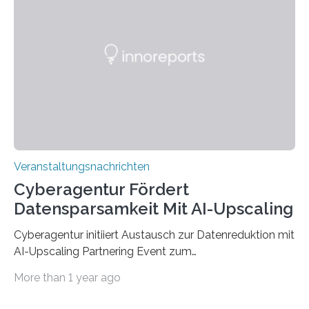
werden. Damit dies künftig noch besser gelingt, fördert
der Deutsche Akademische Austauschdienst beide
saarländischen Hochschulen im Gemeinschaftsprojekt
„QUAZAR“ mit insgesamt 1,15 Millionen Euro über vier
Jahre. Die Auftaktveranstaltung für das Förderprojekt
findet am…
Veranstaltungsnachrichten
Cyberagentur Fördert
Datensparsamkeit Mit AI-Upscaling
Cyberagentur initiiert Austausch zur Datenreduktion mit
AI-Upscaling Partnering Event zum
Forschungsprogramm DDK – Vernetzung für
More than 1 year ago
innovative DatenverarbeitungDie Agentur für
Innovation in der Cybersicherheit GmbH (Cyberagentur)