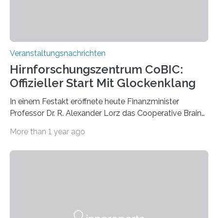
Veranstaltungsnachrichten
Hirnforschungszentrum CoBIC:
Offizieller Start Mit Glockenklang
In einem Festakt eröffnete heute Finanzminister
Professor Dr. R. Alexander Lorz das Cooperative Brain
Imaging Center (CoBIC) auf dem Campus Niederrad
More than 1 year ago
der Goethe-Universität Frankfurt. Das CoBIC ist eine
Kooperation der Goethe-Universität, des Max-Planck-
Instituts für empirische Ästhetik sowie des Ernst
Strüngmann Instituts. Es bietet den Forschenden
direkten Zugang zu einer Vielzahl hochmoderner
Spitzentechnologien, mit der die Funktionsweise des
Gehirns besser verstanden und innovative Therapien