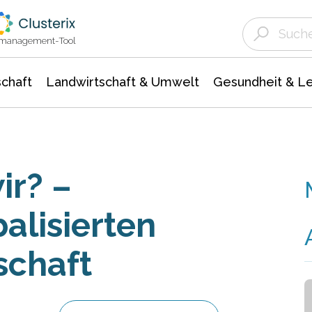
Landwirtschaft & Umwelt
Gesundheit &
Agrar- Forstwissenschaften
Unternehmensmeldungen
Biowissenschafte
Ökologie Umwelt- Naturschutz
ktmanagement-Tool
chaft
Landwirtschaft & Umwelt
Gesundheit & L
ir? –
alisierten
schaft