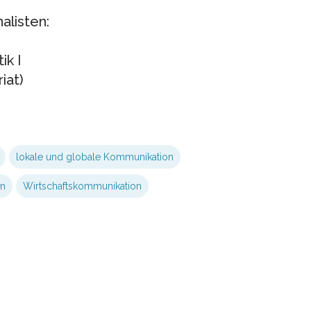
alisten:
ik I
iat)
lokale und globale Kommunikation
en
Wirtschaftskommunikation