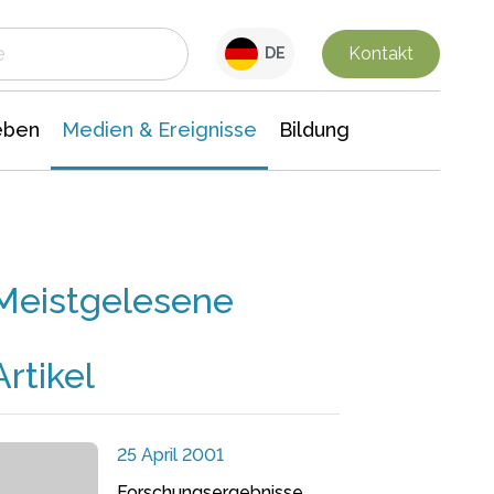
 Leben
Medien & Ereignisse
Interdisziplinäre Forschung
Veranstaltungsnachrichten
n Chemie
Gesellschaftswissenschaften
Kontakt
DE
eben
Medien & Ereignisse
Bildung
Meistgelesene
Artikel
25 April 2001
Forschungsergebnisse