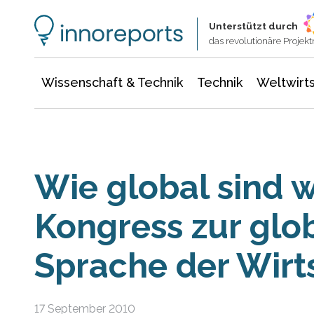
Wissenschaft & Technik
Informationstechnologie
Energie & Elektrotechnik
Unterstützt durch
das revolutionäre Proje
Wissenschaft & Technik
Technik
Weltwirts
Wie global sind w
Kongress zur glob
Sprache der Wirt
17 September 2010