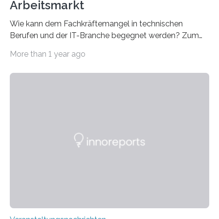
Arbeitsmarkt
Wie kann dem Fachkräftemangel in technischen
Berufen und der IT-Branche begegnet werden? Zum
Beispiel durch internationale Studierende, die an der
More than 1 year ago
Universität des Saarlandes und der Hochschule für
Technik und Wirtschaft des Saarlandes (htw saar) in
den MINT-Fächern ausgebildet werden und im
Anschluss in den hiesigen Arbeitsmarkt integriert
werden. Damit dies künftig noch besser gelingt, fördert
der Deutsche Akademische Austauschdienst beide
saarländischen Hochschulen im Gemeinschaftsprojekt
„QUAZAR“ mit insgesamt 1,15 Millionen Euro über vier
Jahre. Die Auftaktveranstaltung für das Förderprojekt
findet am…