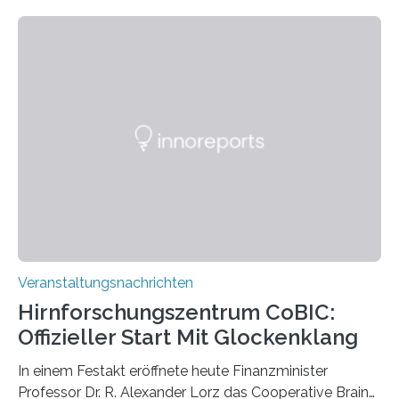
Linkersdorff eröffnet. Die gezeigten Fotografien sind
Momentaufnahmen, die den Verfallsprozess von
Pflanzen festhalten. Die Künstlerin setzt in den
großformatigen Bildern die Schönheit, das Werden und
Vergehen der Natur künstlerisch wirkungsvoll in Szene.
Künstlerisch-wissenschaftliche Kollaboration im HU-
Labor für Mikrobiologie Für das Projekt „Microverse“ hat
Kathrin Linkersdorff gemeinsam mit der Mikrobiologin
Prof. Dr. Regine Hengge vom…
Veranstaltungsnachrichten
Hirnforschungszentrum CoBIC:
Offizieller Start Mit Glockenklang
In einem Festakt eröffnete heute Finanzminister
Professor Dr. R. Alexander Lorz das Cooperative Brain