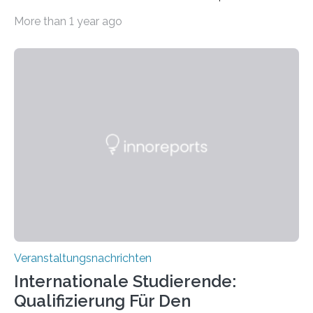
Imaging Center (CoBIC) auf dem Campus Niederrad
More than 1 year ago
der Goethe-Universität Frankfurt. Das CoBIC ist eine
Kooperation der Goethe-Universität, des Max-Planck-
Instituts für empirische Ästhetik sowie des Ernst
Strüngmann Instituts. Es bietet den Forschenden
direkten Zugang zu einer Vielzahl hochmoderner
Spitzentechnologien, mit der die Funktionsweise des
Gehirns besser verstanden und innovative Therapien
für neurologische und psychiatrische Erkrankungen
entwickelt werden können. Die hochmodernen Geräte
sind eingebaut, die Büros sind eingerichtet…
Veranstaltungsnachrichten
Internationale Studierende:
Qualifizierung Für Den