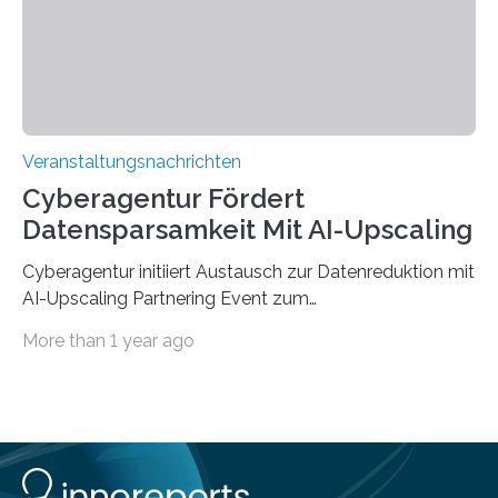
Jahre. Die Auftaktveranstaltung für das Förderprojekt
findet am…
Veranstaltungsnachrichten
Cyberagentur Fördert
Datensparsamkeit Mit AI-Upscaling
Cyberagentur initiiert Austausch zur Datenreduktion mit
AI-Upscaling Partnering Event zum
Forschungsprogramm DDK – Vernetzung für
More than 1 year ago
innovative DatenverarbeitungDie Agentur für
Innovation in der Cybersicherheit GmbH (Cyberagentur)
lädt zum virtuellen Partnering Event des
Forschungsprogramms DDK ein. Im Fokus steht die
Entwicklung von Technologien zur gezielten
Datenreduktion und Rekonstruktion in schwierigen