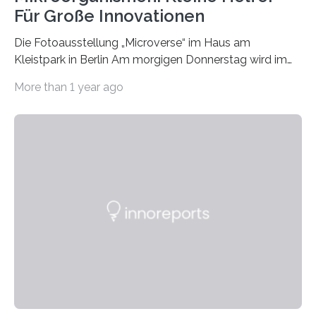
Für Große Innovationen
Die Fotoausstellung „Microverse“ im Haus am
Kleistpark in Berlin Am morgigen Donnerstag wird im
Haus am Kleistpark, Berlin-Schöneberg, die Ausstellung
More than 1 year ago
„Microverse“ mit Arbeiten der Fotografin Kathrin
Linkersdorff eröffnet. Die gezeigten Fotografien sind
Momentaufnahmen, die den Verfallsprozess von
Pflanzen festhalten. Die Künstlerin setzt in den
großformatigen Bildern die Schönheit, das Werden und
Vergehen der Natur künstlerisch wirkungsvoll in Szene.
Künstlerisch-wissenschaftliche Kollaboration im HU-
Labor für Mikrobiologie Für das Projekt „Microverse“ hat
Kathrin Linkersdorff gemeinsam mit der Mikrobiologin
Prof. Dr. Regine Hengge vom…