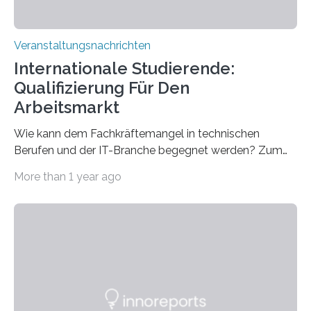
Veranstaltungsnachrichten
Internationale Studierende:
Qualifizierung Für Den
Arbeitsmarkt
Wie kann dem Fachkräftemangel in technischen
Berufen und der IT-Branche begegnet werden? Zum
Beispiel durch internationale Studierende, die an der
More than 1 year ago
Universität des Saarlandes und der Hochschule für
Technik und Wirtschaft des Saarlandes (htw saar) in
den MINT-Fächern ausgebildet werden und im
Anschluss in den hiesigen Arbeitsmarkt integriert
werden. Damit dies künftig noch besser gelingt, fördert
der Deutsche Akademische Austauschdienst beide
saarländischen Hochschulen im Gemeinschaftsprojekt
„QUAZAR“ mit insgesamt 1,15 Millionen Euro über vier