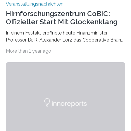
Veranstaltungsnachrichten
Hirnforschungszentrum CoBIC:
Offizieller Start Mit Glockenklang
In einem Festakt eröffnete heute Finanzminister
Professor Dr. R. Alexander Lorz das Cooperative Brain
Imaging Center (CoBIC) auf dem Campus Niederrad
More than 1 year ago
der Goethe-Universität Frankfurt. Das CoBIC ist eine
Kooperation der Goethe-Universität, des Max-Planck-
Instituts für empirische Ästhetik sowie des Ernst
Strüngmann Instituts. Es bietet den Forschenden
direkten Zugang zu einer Vielzahl hochmoderner
Spitzentechnologien, mit der die Funktionsweise des
Gehirns besser verstanden und innovative Therapien
für neurologische und psychiatrische Erkrankungen
entwickelt werden können. Die hochmodernen Geräte
sind eingebaut, die Büros sind eingerichtet…