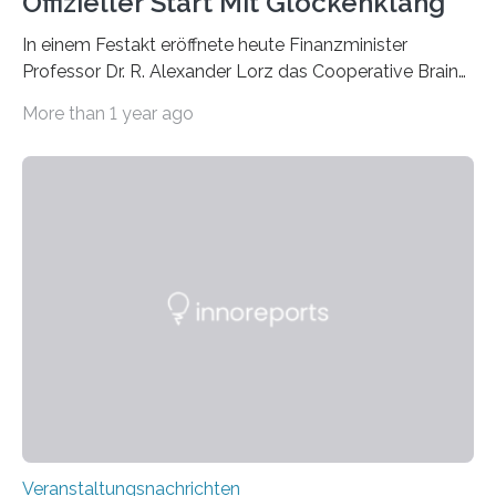
Offizieller Start Mit Glockenklang
In einem Festakt eröffnete heute Finanzminister
Professor Dr. R. Alexander Lorz das Cooperative Brain
Imaging Center (CoBIC) auf dem Campus Niederrad
More than 1 year ago
der Goethe-Universität Frankfurt. Das CoBIC ist eine
Kooperation der Goethe-Universität, des Max-Planck-
Instituts für empirische Ästhetik sowie des Ernst
Strüngmann Instituts. Es bietet den Forschenden
direkten Zugang zu einer Vielzahl hochmoderner
Spitzentechnologien, mit der die Funktionsweise des
Gehirns besser verstanden und innovative Therapien
für neurologische und psychiatrische Erkrankungen
entwickelt werden können. Die hochmodernen Geräte
sind eingebaut, die Büros sind eingerichtet…
Veranstaltungsnachrichten