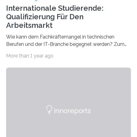
Internationale Studierende:
Qualifizierung Für Den
Arbeitsmarkt
Wie kann dem Fachkräftemangel in technischen
Berufen und der IT-Branche begegnet werden? Zum
Beispiel durch internationale Studierende, die an der
More than 1 year ago
Universität des Saarlandes und der Hochschule für
Technik und Wirtschaft des Saarlandes (htw saar) in
den MINT-Fächern ausgebildet werden und im
Anschluss in den hiesigen Arbeitsmarkt integriert
werden. Damit dies künftig noch besser gelingt, fördert
der Deutsche Akademische Austauschdienst beide
saarländischen Hochschulen im Gemeinschaftsprojekt
„QUAZAR“ mit insgesamt 1,15 Millionen Euro über vier
Jahre. Die Auftaktveranstaltung für das Förderprojekt
findet am…