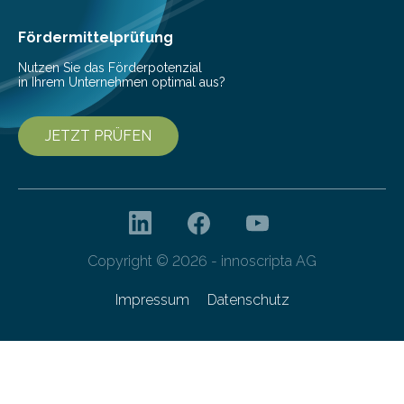
Cyberagentur organisiert am 25. März 2025, von 14:00
bis 16:00 Uhr, ein virtuelles Partnering Event zum
Fördermittelprüfung
Forschungsprogramm „Datenrekonstruktion…
Nutzen Sie das Förderpotenzial
in Ihrem Unternehmen optimal aus?
JETZT PRÜFEN
Copyright © 2026 - innoscripta AG
Impressum
Datenschutz