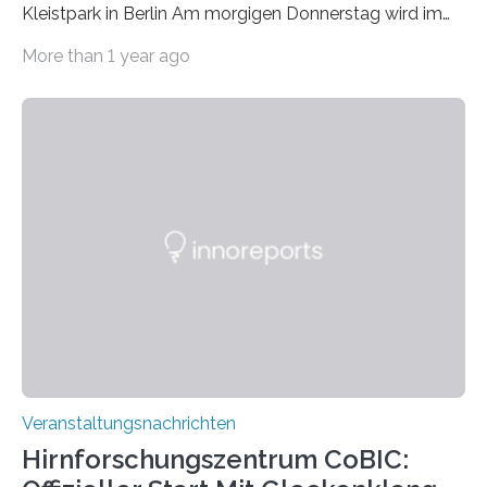
Kleistpark in Berlin Am morgigen Donnerstag wird im
Haus am Kleistpark, Berlin-Schöneberg, die Ausstellung
More than 1 year ago
„Microverse“ mit Arbeiten der Fotografin Kathrin
Linkersdorff eröffnet. Die gezeigten Fotografien sind
Momentaufnahmen, die den Verfallsprozess von
Pflanzen festhalten. Die Künstlerin setzt in den
großformatigen Bildern die Schönheit, das Werden und
Vergehen der Natur künstlerisch wirkungsvoll in Szene.
Künstlerisch-wissenschaftliche Kollaboration im HU-
Labor für Mikrobiologie Für das Projekt „Microverse“ hat
Kathrin Linkersdorff gemeinsam mit der Mikrobiologin
Prof. Dr. Regine Hengge vom…
Veranstaltungsnachrichten
Hirnforschungszentrum CoBIC: