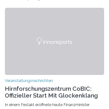
„Microverse“ mit Arbeiten der Fotografin Kathrin
Linkersdorff eröffnet. Die gezeigten Fotografien sind
Momentaufnahmen, die den Verfallsprozess von
Pflanzen festhalten. Die Künstlerin setzt in den
großformatigen Bildern die Schönheit, das Werden und
Vergehen der Natur künstlerisch wirkungsvoll in Szene.
Künstlerisch-wissenschaftliche Kollaboration im HU-
Labor für Mikrobiologie Für das Projekt „Microverse“ hat
Kathrin Linkersdorff gemeinsam mit der Mikrobiologin
Prof. Dr. Regine Hengge vom…
Veranstaltungsnachrichten
Hirnforschungszentrum CoBIC:
Offizieller Start Mit Glockenklang
In einem Festakt eröffnete heute Finanzminister