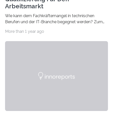
Arbeitsmarkt
Wie kann dem Fachkräftemangel in technischen
Berufen und der IT-Branche begegnet werden? Zum
Beispiel durch internationale Studierende, die an der
More than 1 year ago
Universität des Saarlandes und der Hochschule für
Technik und Wirtschaft des Saarlandes (htw saar) in
den MINT-Fächern ausgebildet werden und im
Anschluss in den hiesigen Arbeitsmarkt integriert
werden. Damit dies künftig noch besser gelingt, fördert
der Deutsche Akademische Austauschdienst beide
saarländischen Hochschulen im Gemeinschaftsprojekt
„QUAZAR“ mit insgesamt 1,15 Millionen Euro über vier
Jahre. Die Auftaktveranstaltung für das Förderprojekt
findet am…