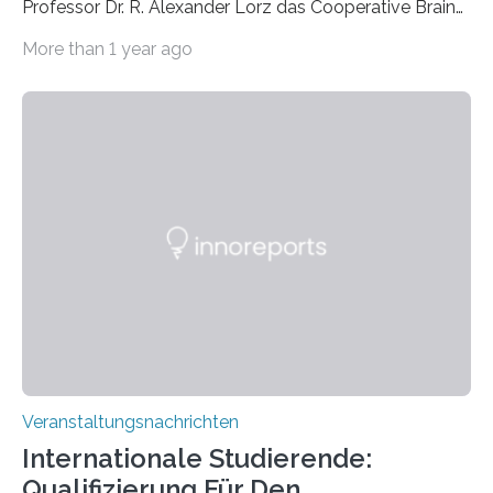
Professor Dr. R. Alexander Lorz das Cooperative Brain
Imaging Center (CoBIC) auf dem Campus Niederrad
More than 1 year ago
der Goethe-Universität Frankfurt. Das CoBIC ist eine
Kooperation der Goethe-Universität, des Max-Planck-
Instituts für empirische Ästhetik sowie des Ernst
Strüngmann Instituts. Es bietet den Forschenden
direkten Zugang zu einer Vielzahl hochmoderner
Spitzentechnologien, mit der die Funktionsweise des
Gehirns besser verstanden und innovative Therapien
für neurologische und psychiatrische Erkrankungen
entwickelt werden können. Die hochmodernen Geräte
sind eingebaut, die Büros sind eingerichtet…
Veranstaltungsnachrichten
Internationale Studierende:
Qualifizierung Für Den