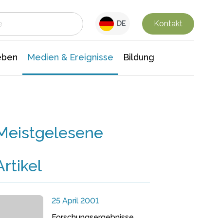
 Leben
Medien & Ereignisse
Interdisziplinäre Forschung
Veranstaltungsnachrichten
n Chemie
Gesellschaftswissenschaften
Kontakt
DE
eben
Medien & Ereignisse
Bildung
Meistgelesene
Artikel
25 April 2001
Forschungsergebnisse