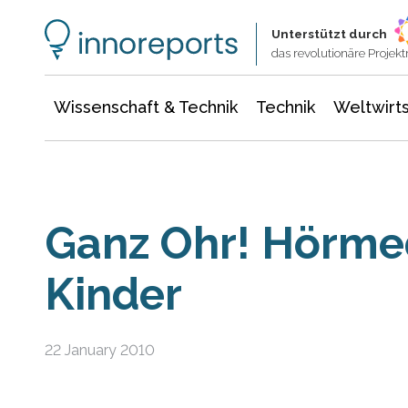
Wissenschaft & Technik
Informationstechnologie
Energie & Elektrotechnik
Unterstützt durch
das revolutionäre Proje
Wissenschaft & Technik
Technik
Weltwirts
Ganz Ohr! Hörmed
Kinder
22 January 2010