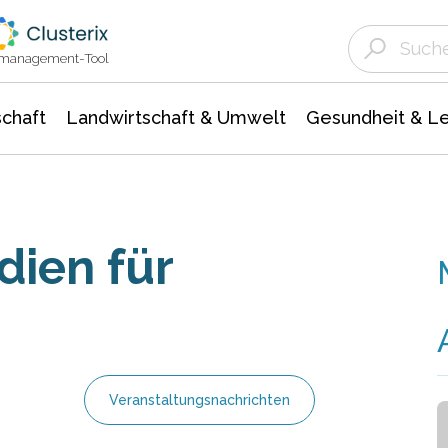
Landwirtschaft & Umwelt
Gesundheit &
Agrar- Forstwissenschaften
Unternehmensmeldungen
Biowissenschafte
Ökologie Umwelt- Naturschutz
ktmanagement-Tool
chaft
Landwirtschaft & Umwelt
Gesundheit & L
ien für
Veranstaltungsnachrichten