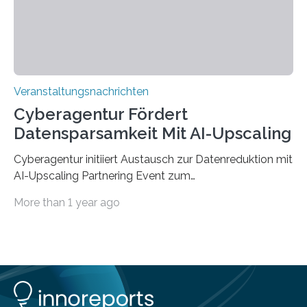
findet am…
Veranstaltungsnachrichten
Cyberagentur Fördert
Datensparsamkeit Mit AI-Upscaling
Cyberagentur initiiert Austausch zur Datenreduktion mit
AI-Upscaling Partnering Event zum
Forschungsprogramm DDK – Vernetzung für
More than 1 year ago
innovative DatenverarbeitungDie Agentur für
Innovation in der Cybersicherheit GmbH (Cyberagentur)
lädt zum virtuellen Partnering Event des
Forschungsprogramms DDK ein. Im Fokus steht die
Entwicklung von Technologien zur gezielten
Datenreduktion und Rekonstruktion in schwierigen