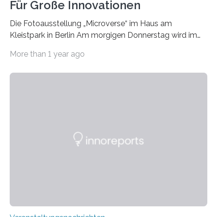
Für Große Innovationen
Die Fotoausstellung „Microverse“ im Haus am
Kleistpark in Berlin Am morgigen Donnerstag wird im
Haus am Kleistpark, Berlin-Schöneberg, die Ausstellung
More than 1 year ago
„Microverse“ mit Arbeiten der Fotografin Kathrin
Linkersdorff eröffnet. Die gezeigten Fotografien sind
Momentaufnahmen, die den Verfallsprozess von
Pflanzen festhalten. Die Künstlerin setzt in den
großformatigen Bildern die Schönheit, das Werden und
Vergehen der Natur künstlerisch wirkungsvoll in Szene.
Künstlerisch-wissenschaftliche Kollaboration im HU-
Labor für Mikrobiologie Für das Projekt „Microverse“ hat
Kathrin Linkersdorff gemeinsam mit der Mikrobiologin
Prof. Dr. Regine Hengge vom…