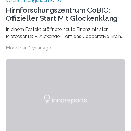
Veranstaltungsnachrichten
Hirnforschungszentrum CoBIC:
Offizieller Start Mit Glockenklang
In einem Festakt eröffnete heute Finanzminister
Professor Dr. R. Alexander Lorz das Cooperative Brain
Imaging Center (CoBIC) auf dem Campus Niederrad
More than 1 year ago
der Goethe-Universität Frankfurt. Das CoBIC ist eine
Kooperation der Goethe-Universität, des Max-Planck-
Instituts für empirische Ästhetik sowie des Ernst
Strüngmann Instituts. Es bietet den Forschenden
direkten Zugang zu einer Vielzahl hochmoderner
Spitzentechnologien, mit der die Funktionsweise des
Gehirns besser verstanden und innovative Therapien
für neurologische und psychiatrische Erkrankungen
entwickelt werden können. Die hochmodernen Geräte
sind eingebaut, die Büros sind eingerichtet…