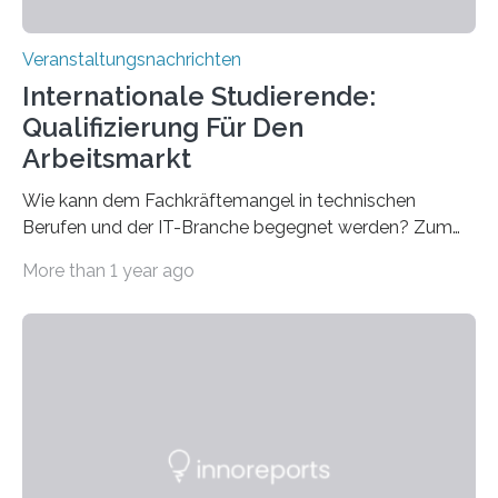
Veranstaltungsnachrichten
Internationale Studierende:
Qualifizierung Für Den
Arbeitsmarkt
Wie kann dem Fachkräftemangel in technischen
Berufen und der IT-Branche begegnet werden? Zum
Beispiel durch internationale Studierende, die an der
More than 1 year ago
Universität des Saarlandes und der Hochschule für
Technik und Wirtschaft des Saarlandes (htw saar) in
den MINT-Fächern ausgebildet werden und im
Anschluss in den hiesigen Arbeitsmarkt integriert
werden. Damit dies künftig noch besser gelingt, fördert
der Deutsche Akademische Austauschdienst beide
saarländischen Hochschulen im Gemeinschaftsprojekt
„QUAZAR“ mit insgesamt 1,15 Millionen Euro über vier
Jahre. Die Auftaktveranstaltung für das Förderprojekt