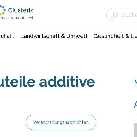
Landwirtschaft & Umwelt
Gesundheit &
Agrar- Forstwissenschaften
Unternehmensmeldungen
Biowissenschafte
Ökologie Umwelt- Naturschutz
ktmanagement-Tool
chaft
Landwirtschaft & Umwelt
Gesundheit & L
teile additive
Veranstaltungsnachrichten