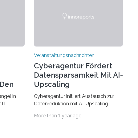
Veranstaltungsnachrichten
Cyberagentur Fördert
Datensparsamkeit Mit AI-
 Den
Upscaling
ngel in
Cyberagentur initiiert Austausch zur
 IT-
Datenreduktion mit AI-Upscaling
? Zum
Partnering Event zum
More than 1 year ago
Forschungsprogramm DDK –
rsität des
Vernetzung für innovative
ule für
DatenverarbeitungDie Agentur für