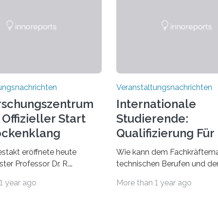
ungsnachrichten
Veranstaltungsnachrichten
rschungszentrum
Internationale
Offizieller Start
Studierende:
ockenklang
Qualifizierung Für
Arbeitsmarkt
estakt eröffnete heute
Wie kann dem Fachkräftema
ter Professor Dr. R.
technischen Berufen und der
Lorz das Cooperative Brain
Branche begegnet werden
1 year ago
More than 1 year ago
nter (CoBIC) auf dem
Beispiel durch internationale
ederrad der Goethe-
Studierende, die an der Unive
 Frankfurt. Das CoBIC ist
Saarlandes und der Hochsch