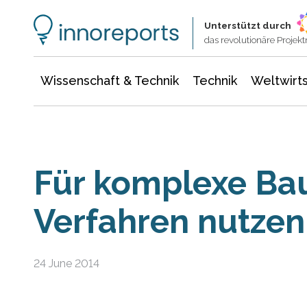
Wissenschaft & Technik
Informationstechnologie
Energie & Elektrotechnik
Unterstützt durch
das revolutionäre Proje
Wissenschaft & Technik
Technik
Weltwirts
Für komplexe Bau
Verfahren nutzen
24 June 2014