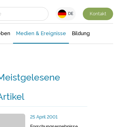
 Leben
Medien & Ereignisse
Interdisziplinäre Forschung
Veranstaltungsnachrichten
n Chemie
Gesellschaftswissenschaften
Kontakt
DE
eben
Medien & Ereignisse
Bildung
Meistgelesene
Artikel
25 April 2001
Forschungsergebnisse