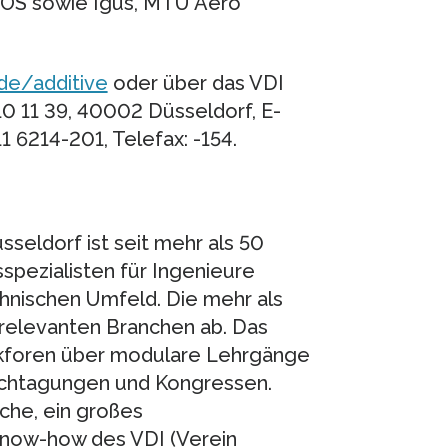
EOS sowie Igus, MTU Aero
de/additive
oder über das VDI
 11 39, 40002 Düsseldorf, E-
11 6214-201, Telefax: -154.
seldorf ist seit mehr als 50
spezialisten für Ingenieure
chnischen Umfeld. Die mehr als
 relevanten Branchen ab. Das
ikforen über modulare Lehrgänge
Fachtagungen und Kongressen.
he, ein großes
now-how des VDI (Verein