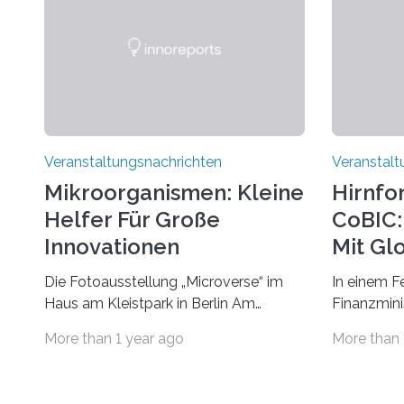
Veranstaltungsnachrichten
Veranstalt
Mikroorganismen: Kleine
Hirnfo
Helfer Für Große
CoBIC: 
Innovationen
Mit Gl
Die Fotoausstellung „Microverse“ im
In einem F
Haus am Kleistpark in Berlin Am
Finanzminis
morgigen Donnerstag wird im Haus am
Alexander 
More than 1 year ago
More than 
Kleistpark, Berlin-Schöneberg, die
Imaging Ce
Ausstellung „Microverse“ mit Arbeiten
Campus Ni
der Fotografin Kathrin Linkersdorff
Universität