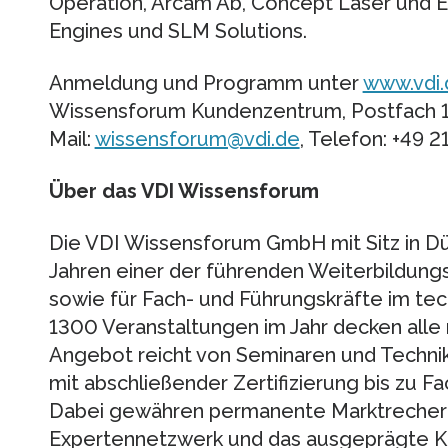
Operation, Arcam Ab, Concept Laser und 
Engines und SLM Solutions.
Anmeldung und Programm unter
www.vdi.
Wissensforum Kundenzentrum, Postfach 10
Mail:
wissensforum@vdi.de
, Telefon: +49 2
Über das VDI Wissensforum
Die VDI Wissensforum GmbH mit Sitz in Düs
Jahren einer der führenden Weiterbildungs
sowie für Fach- und Führungskräfte im te
1300 Veranstaltungen im Jahr decken alle
Angebot reicht von Seminaren und Techn
mit abschließender Zertifizierung bis zu 
Dabei gewähren permanente Marktrecherc
Expertennetzwerk und das ausgeprägte K