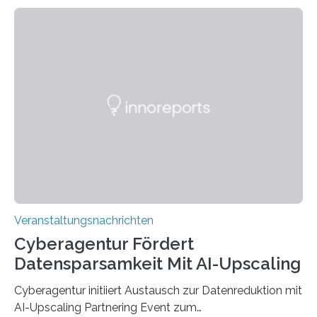
Technik und Wirtschaft des Saarlandes (htw saar) in
den MINT-Fächern ausgebildet werden und im
Anschluss in den hiesigen Arbeitsmarkt integriert
werden. Damit dies künftig noch besser gelingt, fördert
der Deutsche Akademische Austauschdienst beide
saarländischen Hochschulen im Gemeinschaftsprojekt
„QUAZAR“ mit insgesamt 1,15 Millionen Euro über vier
Jahre. Die Auftaktveranstaltung für das Förderprojekt
findet am…
Veranstaltungsnachrichten
Cyberagentur Fördert
Datensparsamkeit Mit AI-Upscaling
Cyberagentur initiiert Austausch zur Datenreduktion mit
AI-Upscaling Partnering Event zum