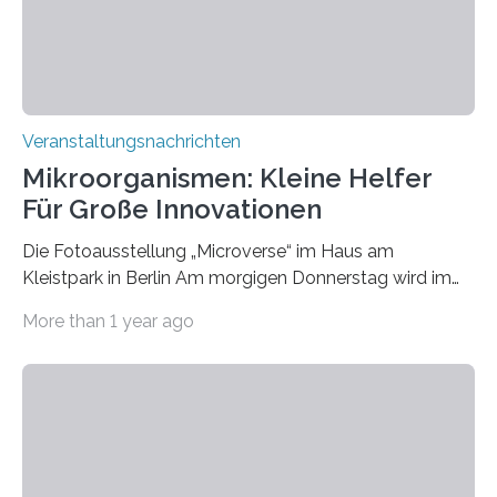
Veranstaltungsnachrichten
Mikroorganismen: Kleine Helfer
Für Große Innovationen
Die Fotoausstellung „Microverse“ im Haus am
Kleistpark in Berlin Am morgigen Donnerstag wird im
Haus am Kleistpark, Berlin-Schöneberg, die Ausstellung
More than 1 year ago
„Microverse“ mit Arbeiten der Fotografin Kathrin
Linkersdorff eröffnet. Die gezeigten Fotografien sind
Momentaufnahmen, die den Verfallsprozess von
Pflanzen festhalten. Die Künstlerin setzt in den
großformatigen Bildern die Schönheit, das Werden und
Vergehen der Natur künstlerisch wirkungsvoll in Szene.
Künstlerisch-wissenschaftliche Kollaboration im HU-