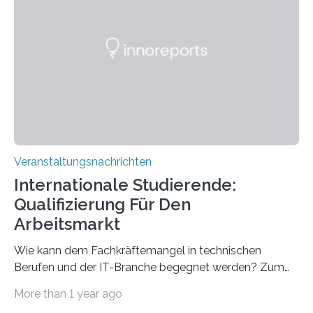
Spitzentechnologien, mit der die Funktionsweise des
Gehirns besser verstanden und innovative Therapien
für neurologische und psychiatrische Erkrankungen
entwickelt werden können. Die hochmodernen Geräte
sind eingebaut, die Büros sind eingerichtet…
Veranstaltungsnachrichten
Internationale Studierende:
Qualifizierung Für Den
Arbeitsmarkt
Wie kann dem Fachkräftemangel in technischen
Berufen und der IT-Branche begegnet werden? Zum
Beispiel durch internationale Studierende, die an der
More than 1 year ago
Universität des Saarlandes und der Hochschule für