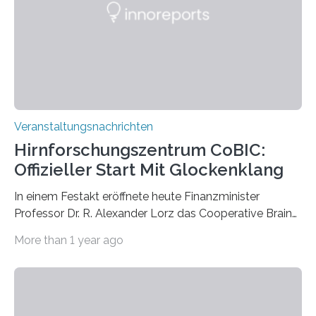
Labor für Mikrobiologie Für das Projekt „Microverse“ hat
Kathrin Linkersdorff gemeinsam mit der Mikrobiologin
Prof. Dr. Regine Hengge vom…
Veranstaltungsnachrichten
Hirnforschungszentrum CoBIC:
Offizieller Start Mit Glockenklang
In einem Festakt eröffnete heute Finanzminister
Professor Dr. R. Alexander Lorz das Cooperative Brain
Imaging Center (CoBIC) auf dem Campus Niederrad
More than 1 year ago
der Goethe-Universität Frankfurt. Das CoBIC ist eine
Kooperation der Goethe-Universität, des Max-Planck-
Instituts für empirische Ästhetik sowie des Ernst
Strüngmann Instituts. Es bietet den Forschenden
direkten Zugang zu einer Vielzahl hochmoderner