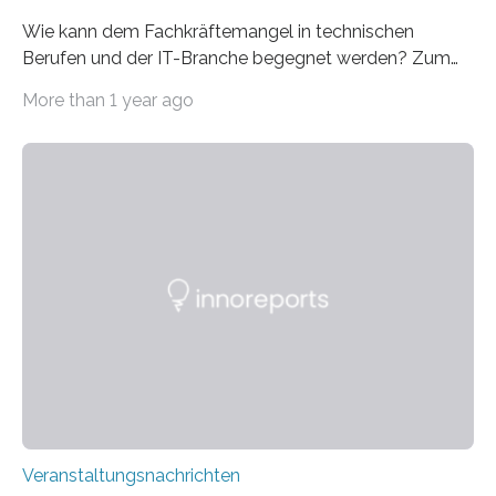
Wie kann dem Fachkräftemangel in technischen
Berufen und der IT-Branche begegnet werden? Zum
Beispiel durch internationale Studierende, die an der
More than 1 year ago
Universität des Saarlandes und der Hochschule für
Technik und Wirtschaft des Saarlandes (htw saar) in
den MINT-Fächern ausgebildet werden und im
Anschluss in den hiesigen Arbeitsmarkt integriert
werden. Damit dies künftig noch besser gelingt, fördert
der Deutsche Akademische Austauschdienst beide
saarländischen Hochschulen im Gemeinschaftsprojekt
„QUAZAR“ mit insgesamt 1,15 Millionen Euro über vier
Jahre. Die Auftaktveranstaltung für das Förderprojekt
findet am…
Veranstaltungsnachrichten