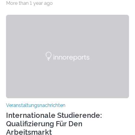
More than 1 year ago
der Goethe-Universität Frankfurt. Das CoBIC ist eine
Kooperation der Goethe-Universität, des Max-Planck-
Instituts für empirische Ästhetik sowie des Ernst
Strüngmann Instituts. Es bietet den Forschenden
direkten Zugang zu einer Vielzahl hochmoderner
Spitzentechnologien, mit der die Funktionsweise des
Gehirns besser verstanden und innovative Therapien
für neurologische und psychiatrische Erkrankungen
entwickelt werden können. Die hochmodernen Geräte
sind eingebaut, die Büros sind eingerichtet…
Veranstaltungsnachrichten
Internationale Studierende:
Qualifizierung Für Den
Arbeitsmarkt