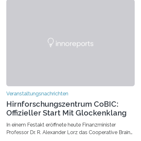
Momentaufnahmen, die den Verfallsprozess von
Pflanzen festhalten. Die Künstlerin setzt in den
großformatigen Bildern die Schönheit, das Werden und
Vergehen der Natur künstlerisch wirkungsvoll in Szene.
Künstlerisch-wissenschaftliche Kollaboration im HU-
Labor für Mikrobiologie Für das Projekt „Microverse“ hat
Kathrin Linkersdorff gemeinsam mit der Mikrobiologin
Prof. Dr. Regine Hengge vom…
Veranstaltungsnachrichten
Hirnforschungszentrum CoBIC:
Offizieller Start Mit Glockenklang
In einem Festakt eröffnete heute Finanzminister
Professor Dr. R. Alexander Lorz das Cooperative Brain
Imaging Center (CoBIC) auf dem Campus Niederrad