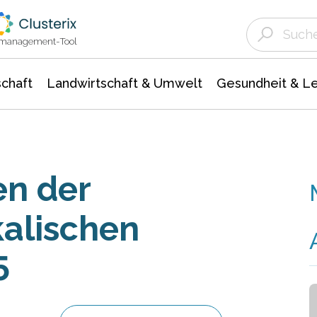
Landwirtschaft & Umwelt
Gesundheit &
Agrar- Forstwissenschaften
Unternehmensmeldungen
Biowissenschafte
Ökologie Umwelt- Naturschutz
ktmanagement-Tool
chaft
Landwirtschaft & Umwelt
Gesundheit & L
en der
alischen
5