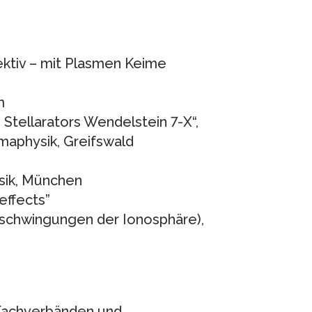
fektiv – mit Plasmen Keime
m
Stellarators Wendelstein 7-X“,
smaphysik, Greifswald
ysik, München
effects”
schwingungen der Ionosphäre),
Fachverbänden und