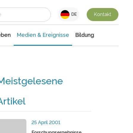
 Leben
Medien & Ereignisse
Interdisziplinäre Forschung
Veranstaltungsnachrichten
n Chemie
Gesellschaftswissenschaften
Kontakt
DE
eben
Medien & Ereignisse
Bildung
Meistgelesene
Artikel
25 April 2001
Forschungsergebnisse