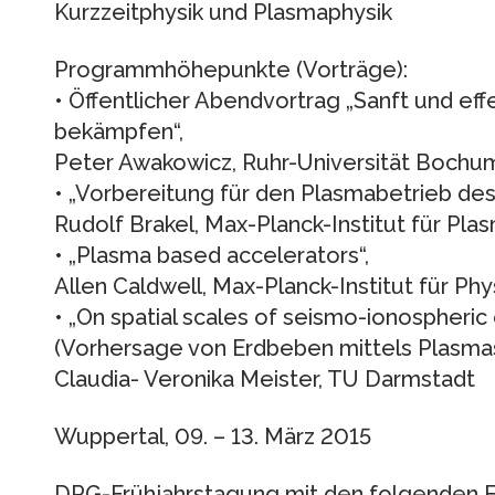
Kurzzeitphysik und Plasmaphysik
Programmhöhepunkte (Vorträge):
• Öffentlicher Abendvortrag „Sanft und ef
bekämpfen“,
Peter Awakowicz, Ruhr-Universität Bochu
• „Vorbereitung für den Plasmabetrieb des 
Rudolf Brakel, Max-Planck-Institut für Pla
• „Plasma based accelerators“,
Allen Caldwell, Max-Planck-Institut für Ph
• „On spatial scales of seismo-ionospheric 
(Vorhersage von Erdbeben mittels Plasma
Claudia- Veronika Meister, TU Darmstadt
Wuppertal, 09. – 13. März 2015
DPG-Frühjahrstagung mit den folgenden 