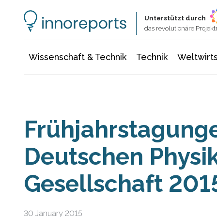
Wissenschaft & Technik
Informationstechnologie
Energie & Elektrotechnik
Unterstützt durch
das revolutionäre Proje
Wissenschaft & Technik
Technik
Weltwirts
Frühjahrstagung
Deutschen Physik
Gesellschaft 201
30 January 2015