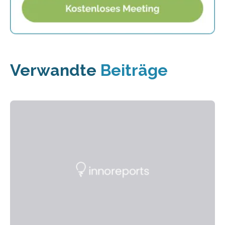
Verwandte
Beiträge