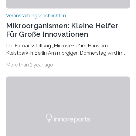
Veranstaltungsnachrichten
Mikroorganismen: Kleine Helfer
Für Große Innovationen
Die Fotoausstellung „Microverse“ im Haus am
Kleistpark in Berlin Am morgigen Donnerstag wird im
Haus am Kleistpark, Berlin-Schöneberg, die Ausstellung
More than 1 year ago
„Microverse“ mit Arbeiten der Fotografin Kathrin
Linkersdorff eröffnet. Die gezeigten Fotografien sind
Momentaufnahmen, die den Verfallsprozess von
Pflanzen festhalten. Die Künstlerin setzt in den
großformatigen Bildern die Schönheit, das Werden und
Vergehen der Natur künstlerisch wirkungsvoll in Szene.
Künstlerisch-wissenschaftliche Kollaboration im HU-
Labor für Mikrobiologie Für das Projekt „Microverse“ hat
Kathrin Linkersdorff gemeinsam mit der Mikrobiologin
Prof. Dr. Regine Hengge vom…