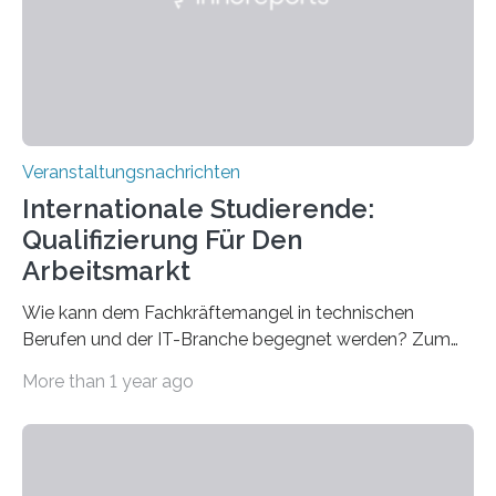
entwickelt werden können. Die hochmodernen Geräte
sind eingebaut, die Büros sind eingerichtet…
Veranstaltungsnachrichten
Internationale Studierende:
Qualifizierung Für Den
Arbeitsmarkt
Wie kann dem Fachkräftemangel in technischen
Berufen und der IT-Branche begegnet werden? Zum
Beispiel durch internationale Studierende, die an der
More than 1 year ago
Universität des Saarlandes und der Hochschule für
Technik und Wirtschaft des Saarlandes (htw saar) in
den MINT-Fächern ausgebildet werden und im
Anschluss in den hiesigen Arbeitsmarkt integriert