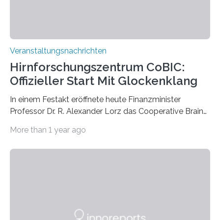
Veranstaltungsnachrichten
Hirnforschungszentrum CoBIC:
Offizieller Start Mit Glockenklang
In einem Festakt eröffnete heute Finanzminister
Professor Dr. R. Alexander Lorz das Cooperative Brain
Imaging Center (CoBIC) auf dem Campus Niederrad
More than 1 year ago
der Goethe-Universität Frankfurt. Das CoBIC ist eine
Kooperation der Goethe-Universität, des Max-Planck-
Instituts für empirische Ästhetik sowie des Ernst
Strüngmann Instituts. Es bietet den Forschenden
direkten Zugang zu einer Vielzahl hochmoderner
Spitzentechnologien, mit der die Funktionsweise des
Gehirns besser verstanden und innovative Therapien
für neurologische und psychiatrische Erkrankungen