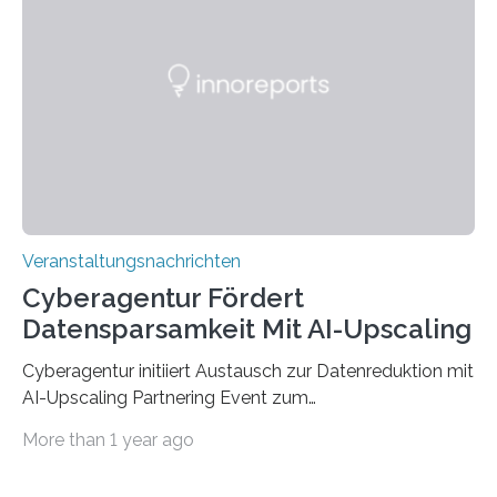
werden. Damit dies künftig noch besser gelingt, fördert
der Deutsche Akademische Austauschdienst beide
saarländischen Hochschulen im Gemeinschaftsprojekt
„QUAZAR“ mit insgesamt 1,15 Millionen Euro über vier
Jahre. Die Auftaktveranstaltung für das Förderprojekt
findet am…
Veranstaltungsnachrichten
Cyberagentur Fördert
Datensparsamkeit Mit AI-Upscaling
Cyberagentur initiiert Austausch zur Datenreduktion mit
AI-Upscaling Partnering Event zum
Forschungsprogramm DDK – Vernetzung für
More than 1 year ago
innovative DatenverarbeitungDie Agentur für
Innovation in der Cybersicherheit GmbH (Cyberagentur)