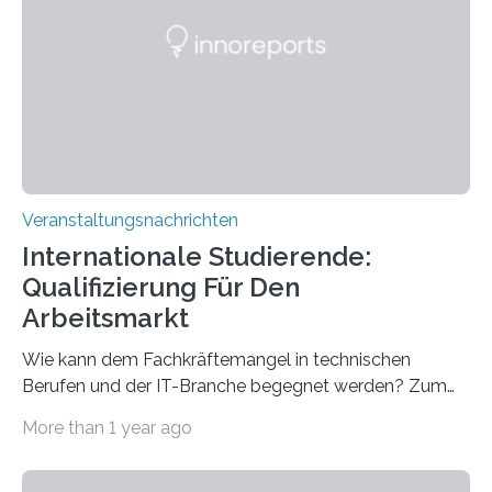
Gehirns besser verstanden und innovative Therapien
für neurologische und psychiatrische Erkrankungen
entwickelt werden können. Die hochmodernen Geräte
sind eingebaut, die Büros sind eingerichtet…
Veranstaltungsnachrichten
Internationale Studierende:
Qualifizierung Für Den
Arbeitsmarkt
Wie kann dem Fachkräftemangel in technischen
Berufen und der IT-Branche begegnet werden? Zum
Beispiel durch internationale Studierende, die an der
More than 1 year ago
Universität des Saarlandes und der Hochschule für
Technik und Wirtschaft des Saarlandes (htw saar) in
den MINT-Fächern ausgebildet werden und im