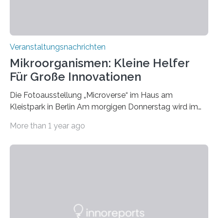
Veranstaltungsnachrichten
Mikroorganismen: Kleine Helfer
Für Große Innovationen
Die Fotoausstellung „Microverse“ im Haus am
Kleistpark in Berlin Am morgigen Donnerstag wird im
Haus am Kleistpark, Berlin-Schöneberg, die Ausstellung
More than 1 year ago
„Microverse“ mit Arbeiten der Fotografin Kathrin
Linkersdorff eröffnet. Die gezeigten Fotografien sind
Momentaufnahmen, die den Verfallsprozess von
Pflanzen festhalten. Die Künstlerin setzt in den
großformatigen Bildern die Schönheit, das Werden und
Vergehen der Natur künstlerisch wirkungsvoll in Szene.
Künstlerisch-wissenschaftliche Kollaboration im HU-
Labor für Mikrobiologie Für das Projekt „Microverse“ hat