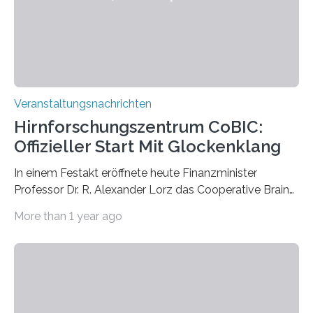
Kathrin Linkersdorff gemeinsam mit der Mikrobiologin
Prof. Dr. Regine Hengge vom…
Veranstaltungsnachrichten
Hirnforschungszentrum CoBIC:
Offizieller Start Mit Glockenklang
In einem Festakt eröffnete heute Finanzminister
Professor Dr. R. Alexander Lorz das Cooperative Brain
Imaging Center (CoBIC) auf dem Campus Niederrad
More than 1 year ago
der Goethe-Universität Frankfurt. Das CoBIC ist eine
Kooperation der Goethe-Universität, des Max-Planck-
Instituts für empirische Ästhetik sowie des Ernst
Strüngmann Instituts. Es bietet den Forschenden
direkten Zugang zu einer Vielzahl hochmoderner
Spitzentechnologien, mit der die Funktionsweise des