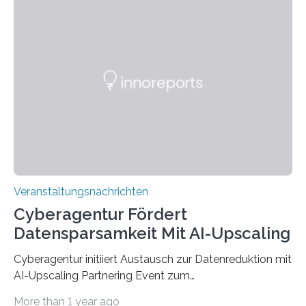
Anschluss in den hiesigen Arbeitsmarkt integriert
werden. Damit dies künftig noch besser gelingt, fördert
der Deutsche Akademische Austauschdienst beide
saarländischen Hochschulen im Gemeinschaftsprojekt
„QUAZAR“ mit insgesamt 1,15 Millionen Euro über vier
Jahre. Die Auftaktveranstaltung für das Förderprojekt
findet am…
Veranstaltungsnachrichten
Cyberagentur Fördert
Datensparsamkeit Mit AI-Upscaling
Cyberagentur initiiert Austausch zur Datenreduktion mit
AI-Upscaling Partnering Event zum
Forschungsprogramm DDK – Vernetzung für
More than 1 year ago