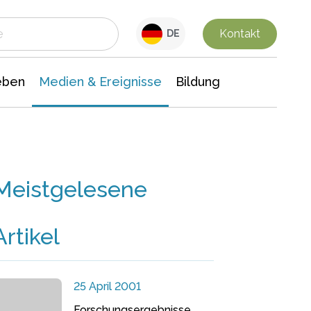
 Leben
Medien & Ereignisse
Interdisziplinäre Forschung
Veranstaltungsnachrichten
n Chemie
Gesellschaftswissenschaften
Kontakt
DE
eben
Medien & Ereignisse
Bildung
Meistgelesene
Artikel
25 April 2001
Forschungsergebnisse