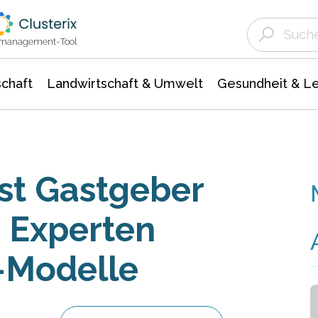
Landwirtschaft & Umwelt
Gesundheit &
Agrar- Forstwissenschaften
Unternehmensmeldungen
Biowissenschafte
Ökologie Umwelt- Naturschutz
ktmanagement-Tool
chaft
Landwirtschaft & Umwelt
Gesundheit & L
ist Gastgeber
e Experten
-Modelle