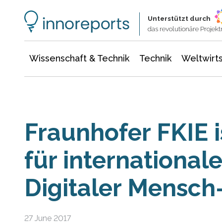
Wissenschaft & Technik
Informationstechnologie
Energie & Elektrotechnik
Unterstützt durch
das revolutionäre Proje
Wissenschaft & Technik
Technik
Weltwirts
Fraunhofer FKIE 
für international
Digitaler Mensch
27 June 2017