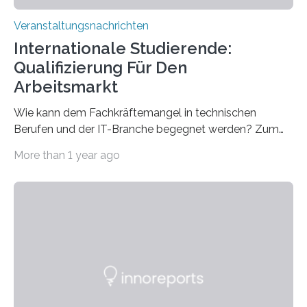
Veranstaltungsnachrichten
Internationale Studierende:
Qualifizierung Für Den
Arbeitsmarkt
Wie kann dem Fachkräftemangel in technischen
Berufen und der IT-Branche begegnet werden? Zum
Beispiel durch internationale Studierende, die an der
More than 1 year ago
Universität des Saarlandes und der Hochschule für
Technik und Wirtschaft des Saarlandes (htw saar) in
den MINT-Fächern ausgebildet werden und im
Anschluss in den hiesigen Arbeitsmarkt integriert
werden. Damit dies künftig noch besser gelingt, fördert
der Deutsche Akademische Austauschdienst beide
saarländischen Hochschulen im Gemeinschaftsprojekt
„QUAZAR“ mit insgesamt 1,15 Millionen Euro über vier
Jahre. Die Auftaktveranstaltung für das Förderprojekt