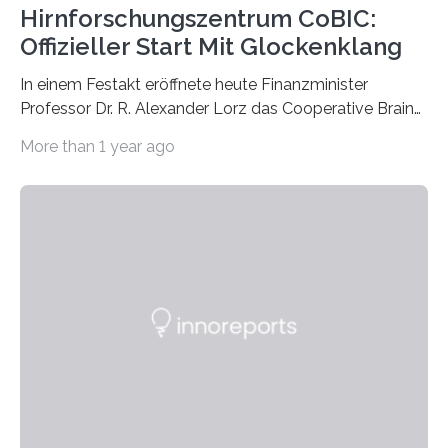
Hirnforschungszentrum CoBIC:
Offizieller Start Mit Glockenklang
In einem Festakt eröffnete heute Finanzminister
Professor Dr. R. Alexander Lorz das Cooperative Brain
Imaging Center (CoBIC) auf dem Campus Niederrad
More than 1 year ago
der Goethe-Universität Frankfurt. Das CoBIC ist eine
Kooperation der Goethe-Universität, des Max-Planck-
Instituts für empirische Ästhetik sowie des Ernst
Strüngmann Instituts. Es bietet den Forschenden
direkten Zugang zu einer Vielzahl hochmoderner
Spitzentechnologien, mit der die Funktionsweise des
Gehirns besser verstanden und innovative Therapien
für neurologische und psychiatrische Erkrankungen
entwickelt werden können. Die hochmodernen Geräte
sind eingebaut, die Büros sind eingerichtet…