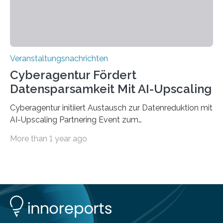
findet am…
Veranstaltungsnachrichten
Cyberagentur Fördert
Datensparsamkeit Mit AI-Upscaling
Cyberagentur initiiert Austausch zur Datenreduktion mit
AI-Upscaling Partnering Event zum
Forschungsprogramm DDK – Vernetzung für
More than 1 year ago
innovative DatenverarbeitungDie Agentur für
Innovation in der Cybersicherheit GmbH (Cyberagentur)
lädt zum virtuellen Partnering Event des
Forschungsprogramms DDK ein. Im Fokus steht die
Entwicklung von Technologien zur gezielten
Datenreduktion und Rekonstruktion in schwierigen
Kommunikationsumgebungen. Das Event dient der