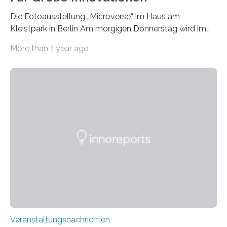
Die Fotoausstellung „Microverse“ im Haus am
Kleistpark in Berlin Am morgigen Donnerstag wird im
Haus am Kleistpark, Berlin-Schöneberg, die Ausstellung
More than 1 year ago
„Microverse“ mit Arbeiten der Fotografin Kathrin
Linkersdorff eröffnet. Die gezeigten Fotografien sind
Momentaufnahmen, die den Verfallsprozess von
Pflanzen festhalten. Die Künstlerin setzt in den
großformatigen Bildern die Schönheit, das Werden und
Vergehen der Natur künstlerisch wirkungsvoll in Szene.
Künstlerisch-wissenschaftliche Kollaboration im HU-
Labor für Mikrobiologie Für das Projekt „Microverse“ hat
Kathrin Linkersdorff gemeinsam mit der Mikrobiologin
Prof. Dr. Regine Hengge vom…
Veranstaltungsnachrichten